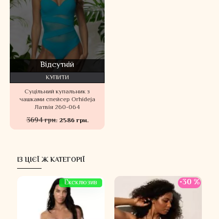
Відсутній
КУПИТИ
Суцільний купальник з
чашками спейсер Orhideja
Латвія 260-064
3694 грн.
2586 грн.
ІЗ ЦІЄЇ Ж КАТЕГОРІЇ
 %
-30 %
Ексклюзив