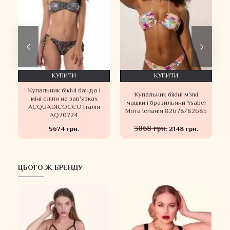
КУПИТИ
КУПИТИ
Купальник бікіні бандо і
Купальник бікіні м'які
а
міні сліпи на зав'язках
чашки і бразильяни Ysabel
ACQUADICOCCO Італія
Mora Іспанія 82678/82685
AQ70724
3068 грн.
5674 грн.
2148 грн.
ЦЬОГО Ж БРЕНДУ