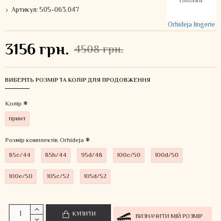
Артикул:
505-063.047
Orhideja lingerie
3156 грн.
4508 грн.
ВИБЕРІТЬ РОЗМІР ТА КОЛІР ДЛЯ ПРОДОВЖЕННЯ
Колiр
принт
Розмір комплектів Orhideja
85c/44
85h/44
95d/48
100c/50
100d/50
100e/50
105c/52
105d/52
КУПИТИ
ВИЗНАЧИТИ МІЙ РОЗМІР