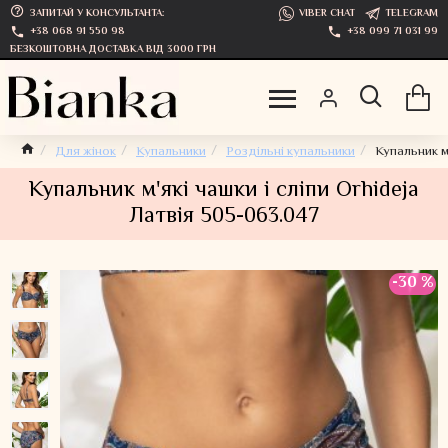
ЗАПИТАЙ У КОНСУЛЬТАНТА:
VIBER CHAT
TELEGRAM
+38 068 91 550 98
+38 099 71 031 99
БЕЗКОШТОВНА ДОСТАВКА ВІД 3000 ГРН
Для жінок
Купальники
Роздільні купальники
Купальник м'
Купальник м'які чашки і сліпи Orhideja
Латвія 505-063.047
-30 %