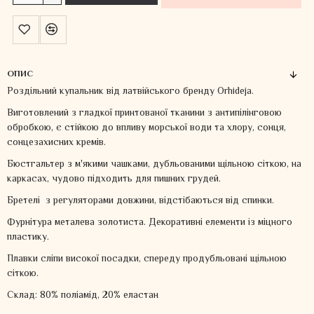
ОПИС
Роздільний купальник від латвійського бренду Orhideja.
Виготовлений з гладкої принтованої тканини з антипілінговою
обробкою, є стійкою до впливу морської води та хлору, сонця,
сонцезахисних кремів.
Бюстгальтер з м'якими чашками, дубльованими щільною сіткою, на
каркасах, чудово підходить для пишних грудей.
Бретелі з регуляторами довжини, відстібаються від спинки.
Фурнітура металева золотиста. Декоративні елементи із міцного
пластику.
Плавки сліпи високої посадки, спереду продубльовані щільною
сіткою.
Склад: 80% поліамід, 20% еластан