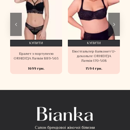
КУПИТИ
КУПИТИ
и
Бюстгальтер балконет U-
Бралет з портупеєю
я
декольте ORHIDEJA
ORHIDEJA Латвія 889-563
Латвія 170-508
1699 грн.
1594 грн.
Салон брендовоі жіночоі білизни