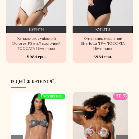
КУПИТИ
КУПИТИ
Купальник суцільний
Купальник суцільний
Dolores PSwg/1 молочний
Sharlotta TPw TOCCATA
TOCCATA Німеччина
Німеччина
5984 грн.
5984 грн.
ІЗ ЦІЄЇ Ж КАТЕГОРІЇ
 %
-30 %
Ексклюзив