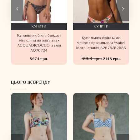
КУПИТИ
КУПИТИ
Купальник бікіні бандо і
Купальник бікіні м'які
а
міні сліпи на зав'язках
чашки і бразильяни Ysabel
ACQUADICOCCO Італія
Mora Іспанія 82678/82685
AQ70724
3068 грн.
5674 грн.
2148 грн.
ЦЬОГО Ж БРЕНДУ