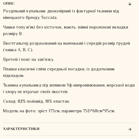
ОПИС
Роздільний купальник двоколірний із фактурної тканини від
німецького бренду Toccata.
Чашки топу м'які без кісточок, мають знімні поролонові вкладки
розміру В.
Бюстгальтер розрахований на маленький і середій розмір грудей
(чашка А, В, С).
Бретелі і пояс на зав'язку.
Плавки класичні сліпи середньої посадки, із додатковим
підкладом.
Тканина купальника під впливом Уф-випромінювання, морської води
і хлору не втрачає своїх якостей.
Склад: 82% поліамід, 18% еластан.
Модель на фото: зріст 173см, параметри 75D*68см*95см.
ХАРАКТЕРИСТИКИ