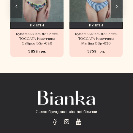
КУПИТИ
КУПИТИ
Купальник бандо і сліпи
Купальник бандо і сліпи
TOCCATA Німеччина
TOCCATA Німеччина
Callipso BSg-080
Martina BSg-030
5858 грн.
5758 грн.
Салон брендовоі жіночоі білизни