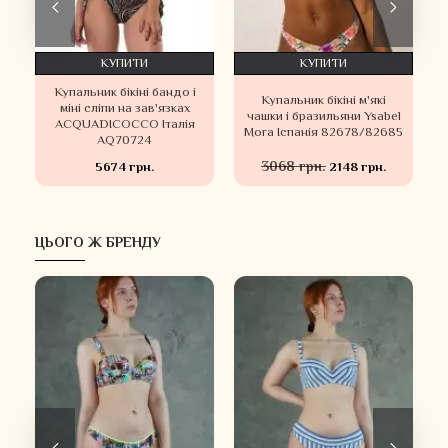
КУПИТИ
КУПИТИ
Купальник бікіні бандо і
Купальник бікіні м'які
а
міні сліпи на зав'язках
чашки і бразильяни Ysabel
ACQUADICOCCO Італія
Mora Іспанія 82678/82685
AQ70724
3068 грн.
5674 грн.
2148 грн.
ЦЬОГО Ж БРЕНДУ