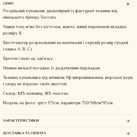
ОПИС
Роздільний купальник двоколірний із фактурної тканини від
німецького бренду Toccata.
Чашки топу м'які без кісточок, мають знімні поролонові вкладки
розміру В.
Бюстгальтер розрахований на маленький і середій розмір грудей
(чашка А, В, С).
Бретелі і пояс на зав'язку.
Плавки низької посадки, із додатковим підкладом.
Тканина купальника під впливом Уф-випромінювання, морської води
і хлору не втрачає своїх якостей.
Склад: 82% поліамід, 18% еластан.
Модель на фото: зріст 173см, параметри 75D*68см*95см.
ХАРАКТЕРИСТИКИ
ДОСТАВКА ТА ОПЛАТА