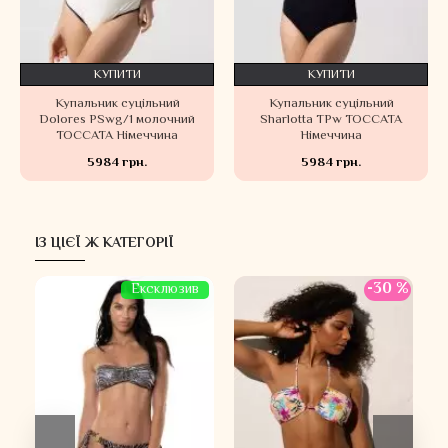
КУПИТИ
КУПИТИ
Купальник суцільний
Купальник суцільний
Dolores PSwg/1 молочний
Sharlotta TPw TOCCATA
TOCCATA Німеччина
Німеччина
5984 грн.
5984 грн.
ІЗ ЦІЄЇ Ж КАТЕГОРІЇ
 %
-30 %
Ексклюзив