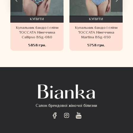
КУПИТИ
КУПИТИ
Купальник бандо і сліпи
Купальник бандо і сліпи
TOCCATA Німеччина
TOCCATA Німеччина
Callipso BSg-080
Martina BSg-030
5858 грн.
5758 грн.
Салон брендовоі жіночоі білизни