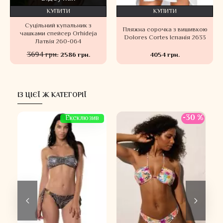
КУПИТИ
КУПИТИ
Суцільний купальник з
Пляжна сорочка з вишивкою
чашками спейсер Orhideja
Dolores Cortes Іспанія 2633
Латвія 260-064
3694 грн.
2586 грн.
4054 грн.
ІЗ ЦІЄЇ Ж КАТЕГОРІЇ
 %
-30 %
Ексклюзив