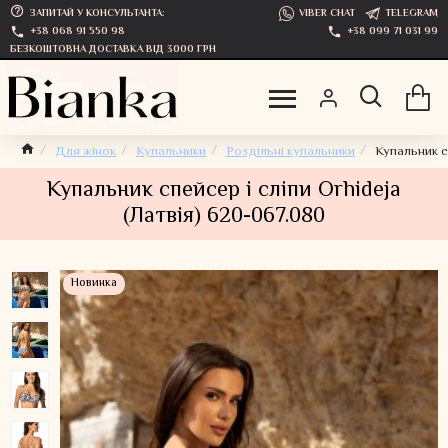
ЗАПИТАЙ У КОНСУЛЬТАНТА:
VIBER CHAT
TELEGRAM
+38 068 91 550 98
+38 099 71 031 99
БЕЗКОШТОВНА ДОСТАВКА ВІД 3000 ГРН
Для жінок
Купальники
Роздільні купальники
Купальник с
Купальник спейсер і сліпи Orhideja
(Латвія) 620-067.080
Новинка