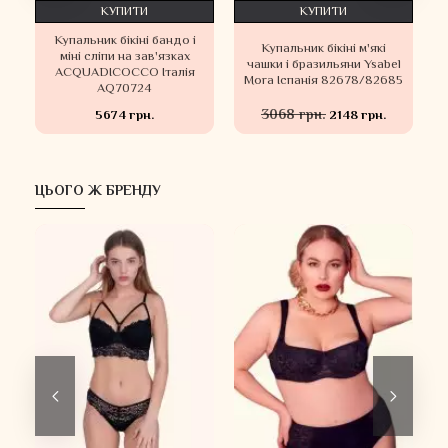
КУПИТИ
КУПИТИ
Купальник бікіні бандо і
Купальник бікіні м'які
а
міні сліпи на зав'язках
чашки і бразильяни Ysabel
ACQUADICOCCO Італія
Mora Іспанія 82678/82685
AQ70724
3068 грн.
5674 грн.
2148 грн.
ЦЬОГО Ж БРЕНДУ