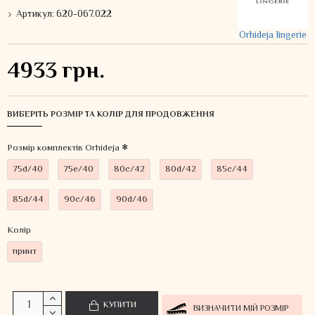
Артикул:
620-067.022
Orhideja lingerie
4933 грн.
ВИБЕРІТЬ РОЗМІР ТА КОЛІР ДЛЯ ПРОДОВЖЕННЯ
Розмір комплектів Orhideja
75d/40
75e/40
80c/42
80d/42
85c/44
85d/44
90c/46
90d/46
Колiр
принт
КУПИТИ
ВИЗНАЧИТИ МІЙ РОЗМІР