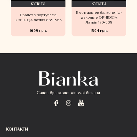
КУПИТИ
КУПИТИ
и
Бюстгальтер балконет U-
Бралет з портупеєю
я
декольте ORHIDEJA
ORHIDEJA Латвія 889-563
Латвія 170-508
1699 грн.
1594 грн.
Салон брендовоі жіночоі білизни
КОНТАКТИ