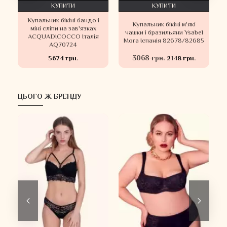
КУПИТИ
КУПИТИ
Купальник бікіні бандо і
Купальник бікіні м'які
а
міні сліпи на зав'язках
чашки і бразильяни Ysabel
ACQUADICOCCO Італія
Mora Іспанія 82678/82685
AQ70724
3068 грн.
5674 грн.
2148 грн.
ЦЬОГО Ж БРЕНДУ