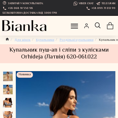
ЗАПИТАЙ У КОНСУЛЬТАНТА:
VIBER CHAT
TELEGRAM
+38 068 91 550 98
+38 099 71 031 99
БЕЗКОШТОВНА ДОСТАВКА ВІД 3000 ГРН
Для жінок
Купальники
Роздільні купальники
Купальник пу
Купальник пуш-ап і сліпи з кулісками
Orhideja (Латвія) 620-061.022
Новинка