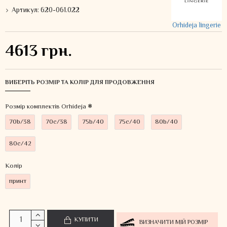
Артикул:
620-061.022
Orhideja lingerie
4613 грн.
ВИБЕРІТЬ РОЗМІР ТА КОЛІР ДЛЯ ПРОДОВЖЕННЯ
Розмір комплектів Orhideja
70b/38
70c/38
75b/40
75c/40
80b/40
80c/42
Колiр
принт
КУПИТИ
ВИЗНАЧИТИ МІЙ РОЗМІР