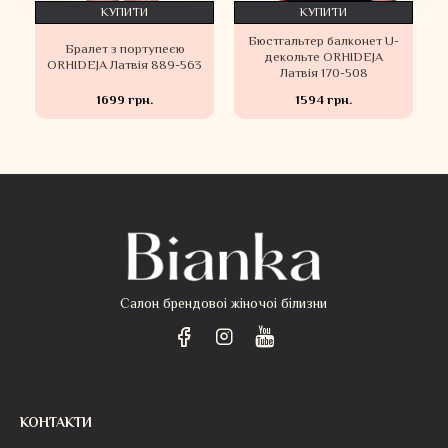
КУПИТИ
КУПИТИ
и
Бюстгальтер балконет U-
Бралет з портупеєю
я
декольте ORHIDEJA
ORHIDEJA Латвія 889-563
Латвія 170-508
1699 грн.
1594 грн.
Салон брендовоі жіночоі білизни
КОНТАКТИ