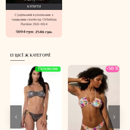
КУПИТИ
Суцільний купальник з
чашками спейсер Orhideja
Латвія 260-064
3694 грн.
2586 грн.
ІЗ ЦІЄЇ Ж КАТЕГОРІЇ
 %
-30 %
Ексклюзив