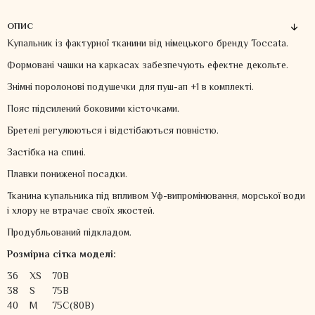
ОПИС
Купальник із фактурної тканини від німецького бренду Toccata.
Формовані чашки на каркасах забезпечують ефектне декольте.
Знімні поролонові подушечки для пуш-ап +1 в комплекті.
Пояс підсилений боковими кісточками.
Бретелі регулюються і відстібаються повністю.
Застібка на спині.
Плавки пониженої посадки.
Тканина купальника під впливом Уф-випромінювання, морської води
і хлору не втрачає своїх якостей.
Продубльований підкладом.
Розмірна сітка моделі:
36
XS
70B
38
S
75B
40
M
75C(80B)