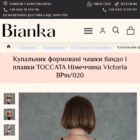
ЗАПИТАЙ У КОНСУЛЬТАНТА:
VIBER CHAT
TELEGRAM
+38 068 91 550 98
+38 099 71 031 99
БЕЗКОШТОВНА ДОСТАВКА ВІД 3000 ГРН
Для жінок
Купальники
Роздільні купальники
Купальник ф
Купальник формовані чашки бандо і
плавки TOCCATA Німеччина Victoria
BPm/020