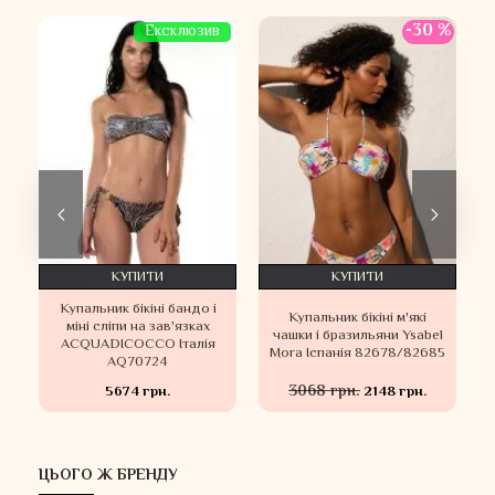
 %
-30 %
Ексклюзив
КУПИТИ
КУПИТИ
Купальник бікіні бандо і
Купальник бікіні м'які
а
міні сліпи на зав'язках
чашки і бразильяни Ysabel
ACQUADICOCCO Італія
Mora Іспанія 82678/82685
AQ70724
3068 грн.
5674 грн.
2148 грн.
ЦЬОГО Ж БРЕНДУ