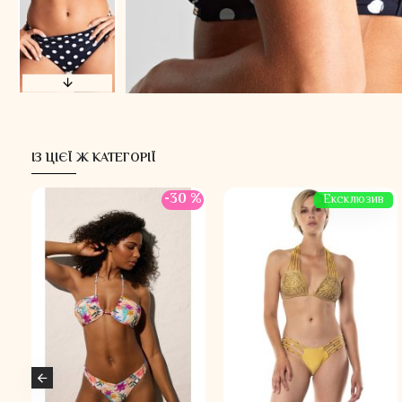
ІЗ ЦІЄЇ Ж КАТЕГОРІЇ
-30 %
Ексклюзив
Новинка