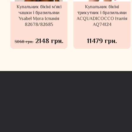
і
Купальник бікіні м'які
Бюстгальтер бандо для
Бюстгальтер бандо для
Купальник бікіні
чашки і бразильяни
великих грудей
трикутник і бразильяни
великих грудей
я
Ysabel Mora Іспанія
PANACHE (Велика
ACQUADICOCCO Італія
формований 10900
82678/82685
Британія)
PANACHE (Велика
AQ74124
Британія)
3909 грн.
2148 грн.
11479 грн.
4354 грн.
3068 грн.