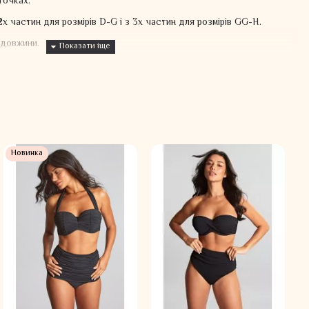
точках.
2х частин для розмірів D-G і з 3х частин для розмірів GG-H.
 довжини.
 підсилений бічними кісточками, щоб забезпечити підтримку та
астику.
 універсальний варіант із вишуканим драпіруванням на стегнах.
стан
Новинка