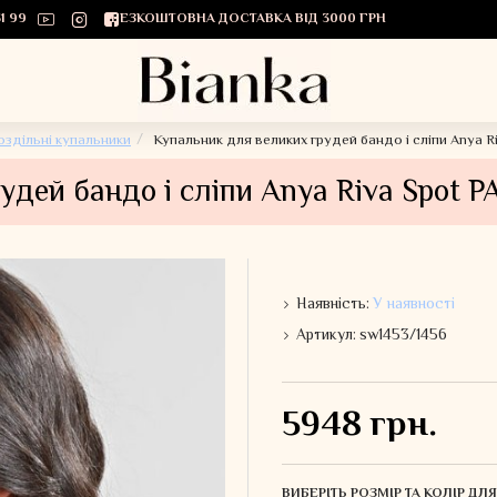
1 99
БЕЗКОШТОВНА ДОСТАВКА ВІД 3000 ГРН
оздільні купальники
Купальник для великих грудей бандо і сліпи Anya 
удей бандо і сліпи Anya Riva Spot 
Наявність:
У наявності
Артикул:
sw1453/1456
5948 грн.
ВИБЕРІТЬ РОЗМІР ТА КОЛІР Д