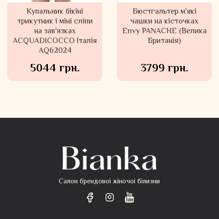
Купальник бікіні
Бюстгальтер м'які
Бюстгальтер м'які
трикутник і міні сліпи
мереживні чашки на
чашки на кісточках
на зав'язках
кісточках Ana
Envy PANACHE (Велика
ACQUADICOCCO Італія
PANACHE (Велика
Британія)
AQ62024
Британія)
5044 грн.
3799 грн.
3799 грн.
Салон брендовоі жіночоі білизни