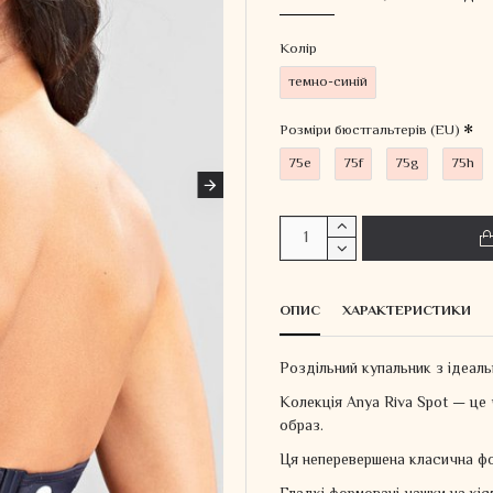
Колiр
темно-синій
Розміри бюстгальтерів (EU)
75e
75f
75g
75h
ОПИС
ХАРАКТЕРИСТИКИ
Роздільний купальник з ідеа
Колекція Anya Riva Spot — це
образ.
Ця неперевершена класична фо