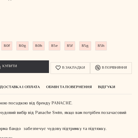
80f
80g
80h
85e
85f
85g
85h
КУПИТИ
В ЗАКЛАДКИ
В ПОРІВНЯННЯ
ДОСТАВКА І ОПЛАТА
ОБМІН ТА ПОВЕРНЕННЯ
ВІДГУКИ
льною посадкою від бренду PANACHE.
 чудовий вибір від Panache Swim, якщо вам потрібен позачасовий
рма бандо забезпечує чудову підтримку та підтяжку.