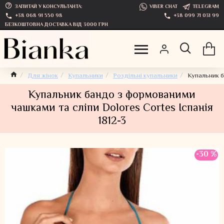
ЗАПИТАЙ У КОНСУЛЬТАНТА:
VIBER CHAT
TELEGRAM
+38 068 91 550 98
+38 099 71 031 99
БЕЗКОШТОВНА ДОСТАВКА ВІД 3000 ГРН
Для жінок
Купальники
Роздільні купальники
Купальник б
Купальник бандо з формованими
чашками та сліпи Dolores Cortes Іспанія
1812-3
-30 %