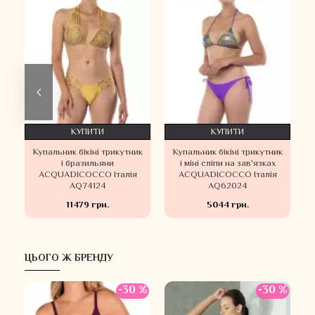
КУПИТИ
КУПИТИ
Купальник бікіні трикутник
Купальник бікіні трикутник
і бразильяни
і міні сліпи на зав'язках
l
ACQUADICOCCO Італія
ACQUADICOCCO Італія
5
AQ74124
AQ62024
11479 грн.
5044 грн.
ЦЬОГО Ж БРЕНДУ
 %
-30 %
-30 %