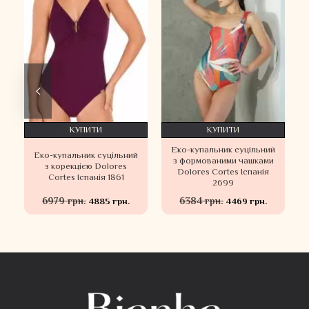
КУПИТИ
КУПИТИ
Еко-купальник суцільний
й
Еко-купальник суцільний
з формованими чашками
з корекцією Dolores
Dolores Cortes Іспанія
Cortes Іспанія 1861
2699
6979 грн.
6384 грн.
4885 грн.
4469 грн.