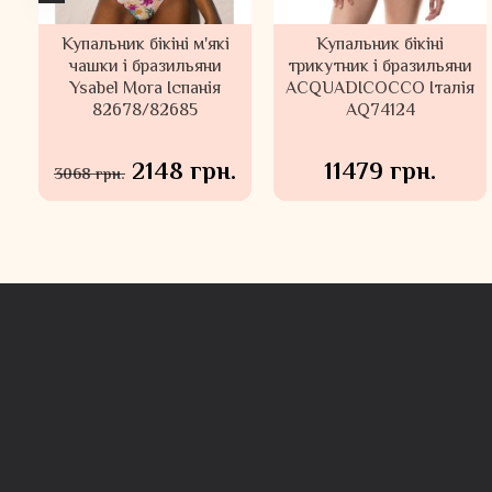
і
Купальник бікіні м'які
Безшовні високі
Купальник бікіні
Безшовні трусики
чашки і бразильяни
трусики танга Gisela
трикутник і бразильяни
високі сліпи Gisela
я
Ysabel Mora Іспанія
Іспанія 1/0231
ACQUADICOCCO Італія
Іспанія 1/10027
82678/82685
AQ74124
689 грн.
819 грн.
2148 грн.
11479 грн.
3068 грн.