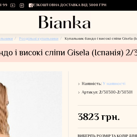
1 99
БЕЗКОШТОВНА ДОСТАВКА ВІД 3000 ГРН
льники
Роздільні купальники
Купальник бандо і високі сліпи Gisela (
до і високі сліпи Gisela (Іспанія) 2
Наявність:
У наявності
Артикул:
2/30300-2/30301
3823 грн.
ВИБЕРІТЬ РОЗМІР ТА КОЛІР Д