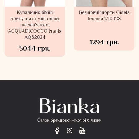
Безшовні трусики танга
Купальник бікіні
Безшовні шорти Gisela
трикутник і міні сліпи
Gisela Іспанія 1/10023
Іспанія 1/10028
на зав'язках
ACQUADICOCCO Італія
AQ62024
564 грн.
1294 грн.
5044 грн.
Салон брендовоі жіночоі білизни