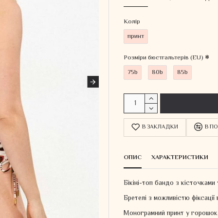
Колiр
принт
Розміри бюстгальтерів (EU)
75b
80b
85b
В ЗАКЛАДКИ
В ПО
ОПИС
ХАРАКТЕРИСТИКИ
Бікіні-топ бандо з кісточками
Бретелі з можливістю фіксації 
Монограмний принт у горошок,