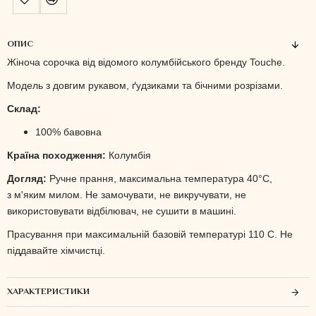
ОПИС
Жіноча сорочка від відомого колумбійського бренду Touche.
Модель з довгим рукавом, ґудзиками та бічними розрізами.
Склад:
100% бавовна
Країна походження:
Колумбія
Догляд:
Ручне прання, максимальна температура 40°C,
з
м'яким милом.
Не замочувати, н
е викручувати, н
е
використовувати відбілювач, н
е сушити в машині.
Прасування при максимальній базовій температурі 110 С.
Не
піддавайте хімчистці.
ХАРАКТЕРИСТИКИ