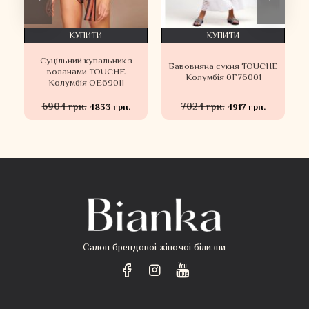
КУПИТИ
КУПИТИ
Суцільний купальник з
Бавовняна сукня TOUCHE
воланами TOUCHE
Колумбія 0F76001
Колумбія OE69011
6904 грн.
7024 грн.
4833 грн.
4917 грн.
Салон брендовоі жіночоі білизни