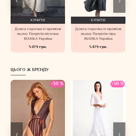
КУПИТИ
КУПИТИ
м
Довга сорочка із преміум
Довга сорочка із преміум
льону Патрісія пісочна
льону Патрісія сіра
BIANKA Україна
BIANKA Україна
5479 грн.
5479 грн.
ЦЬОГО Ж БРЕНДУ
 %
-30 %
-30 %