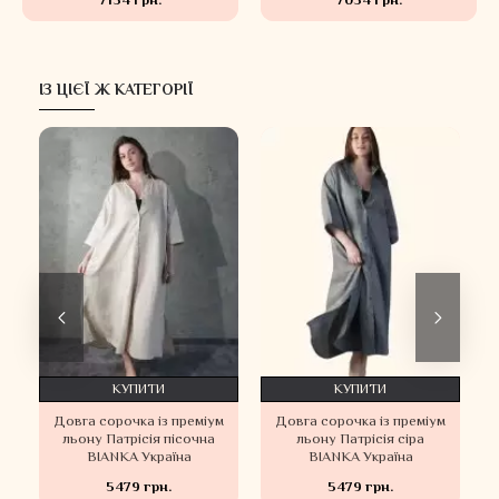
7154 грн.
7054 грн.
ІЗ ЦІЄЇ Ж КАТЕГОРІЇ
КУПИТИ
КУПИТИ
м
Довга сорочка із преміум
Довга сорочка із преміум
льону Патрісія пісочна
льону Патрісія сіра
BIANKA Україна
BIANKA Україна
5479 грн.
5479 грн.