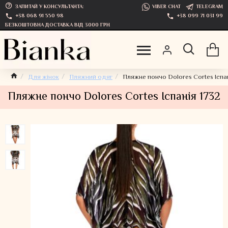
ЗАПИТАЙ У КОНСУЛЬТАНТА:
VIBER CHAT
TELEGRAM
+38 068 91 550 98
+38 099 71 031 99
БЕЗКОШТОВНА ДОСТАВКА ВІД 3000 ГРН
Для жінок
Пляжний одяг
Пляжне пончо Dolores Cortes Іспан
Пляжне пончо Dolores Cortes Іспанія 1732