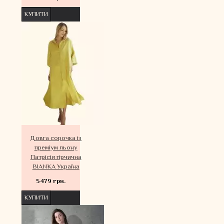
КУПИТИ
Довга сорочка із
преміум льону
Патрісія гірчична
BIANKA Україна
5479 грн.
КУПИТИ