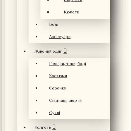
Шортики
Кюлоти
Боді
Аксесуари
Жіночий одяг
Гольфи, топи, боді
Костюми
Сорочки
Спідниці, шорти
Сукні
Колготи