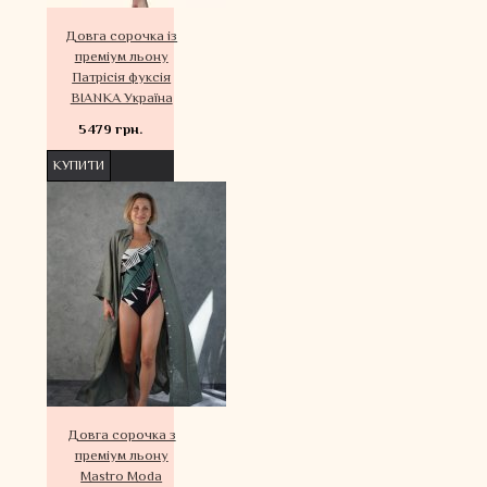
Довга сорочка із
преміум льону
Патрісія фуксія
BIANKA Україна
5479 грн.
КУПИТИ
Довга сорочка з
преміум льону
Mastro Moda