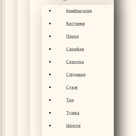
Комбінезони
Костюми
Парео
Сарафан
Сорочка
Спідниця
Сукні
Топ
Туніка
Шорти