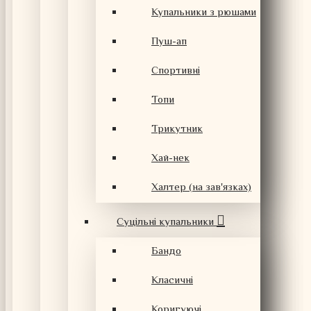
Купальники з рюшами
Пуш-ап
Спортивні
Топи
Трикутник
Хай-нек
Халтер (на зав'язках)
Суцільні купальники
Бандо
Класичні
Коригуючі