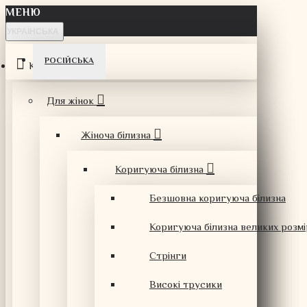
МЕНЮ
УКРАЇНСЬКА
РОСІЙСЬКА
Каталог
Для жінок
Жіноча білизна
Коригуюча білизна
Безшовна коригуюча білизна
Коригуюча білизна великих розмі
Стрінги
Високі трусики