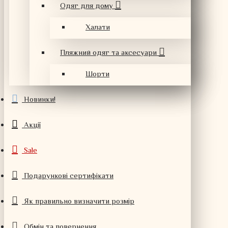
Одяг для дому
Халати
Пляжний одяг та аксесуари
Шорти
Новинки!
Акції
Sale
Подарункові сертифікати
Як правильно визначити розмір
Обмін та повернення