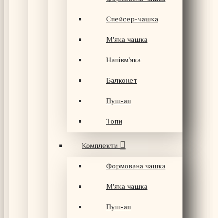
Спейсер-чашка
М'яка чашка
Напівм'яка
Балконет
Пуш-ап
Топи
Комплекти
Формована чашка
М'яка чашка
Пуш-ап