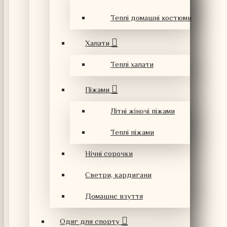
Теплі домашні костюми
Халати
Теплі халати
Піжами
Літні жіночі піжами
Теплі піжами
Нічні сорочки
Светри, кардигани
Домашнє взуття
Одяг для спорту