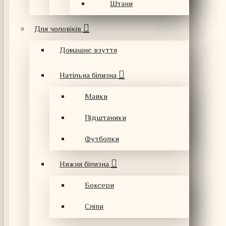
Штани
Для чоловіків
Домашнє взуття
Натільна білизна
Майки
Підштаники
Футболки
Нижня білизна
Боксери
Сліпи