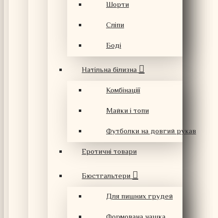
Шорти
Сліпи
Боді
Натільна білизна
Комбінаціії
Майки і топи
Футболки на довгий рукав
Еротичні товари
Бюстгальтери
Для пишних грудей
Формована чашка