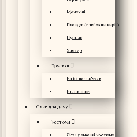
Монокіні
Пландж (глибокий виріз)
Пуш-ап
Халтер
Трусики
Бікіні на зав'язки
Бразиліани
Одяг для дому
Костюми
Літні домашні костюми