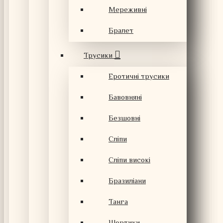
Мереживні
Бралет
Трусики
Еротичні трусики
Бавовняні
Безшовні
Сліпи
Сліпи високі
Бразиліани
Танга