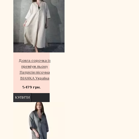
Довга сорочка із
преміум льону
Патрісія пісочна
BIANKA Україна
5479 грн.
КУПИТИ