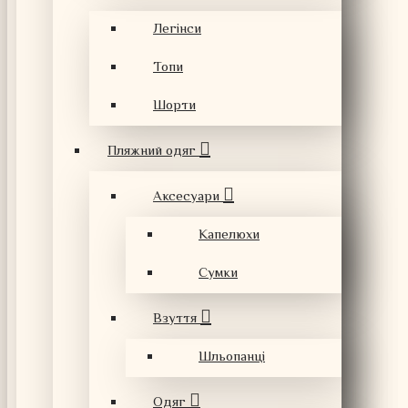
Легінси
Топи
Шорти
Пляжний одяг
Аксесуари
Капелюхи
Сумки
Взуття
Шльопанці
Одяг