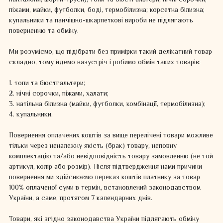
панталони, шорти-труси), топи та бюстгальтери, нічні сорочки,
піжами, майки, футболки, боді, термобілизна; корсетна білизна;
купальники та панчішно-шкарпеткові вироби не підлягають
поверненню та обміну.
Ми розуміємо, що підібрати без примірки такий делікатний товар
складно, тому йдемо назустріч і робимо обмін таких товарів:
1. топи та бюстгальтери;
2. нічні сорочки, піжами, халати;
3. натільна білизна (майки, футболки, комбінації, термобілизна);
4. купальники.
Повернення оплачених коштів за вище перелічені товари можливе
тільки через неналежну якість (брак) товару, неповну
комплектацію та/або невідповідність товару замовленню (не той
артикул, колір або розмір). Після підтвердження нами причини
повернення ми здійснюємо переказ коштів платнику за товар
100% оплаченої суми в термін, встановлений законодавством
України, а саме, протягом 7 календарних днів.
Товари, які згідно законодавства України підлягають обміну