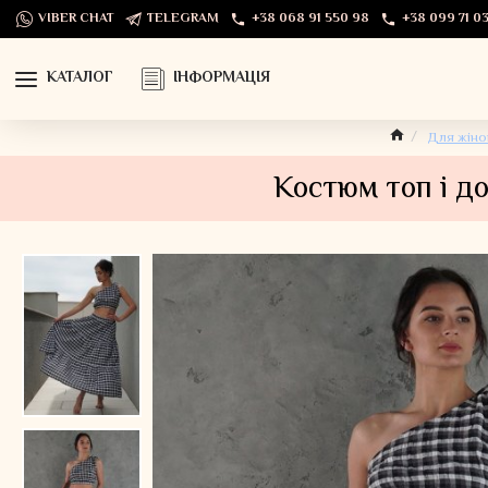
VIBER CHAT
TELEGRAM
+38 068 91 550 98
+38 099 71 03
КАТАЛОГ
ІНФОРМАЦІЯ
Для жіно
Костюм топ і д