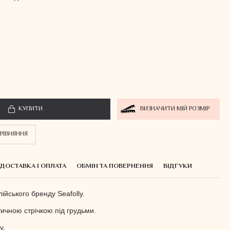
КУПИТИ
ВИЗНАЧИТИ МІЙ РОЗМІР
РІВНЯННЯ
ДОСТАВКА І ОПЛАТА
ОБМІН ТА ПОВЕРНЕННЯ
ВІДГУКИ
ійського бренду Seafolly.
ичною стрічкою під грудьми.
у.