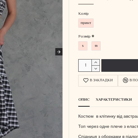
Колiр
принт
Розмір
s
m
В ЗАКЛАДКИ
В ПО
ОПИС
ХАРАКТЕРИСТИКИ
Костюм в клітинку від австрал
Топ через одне плече з еласт
Спідниця з оборками в підлог