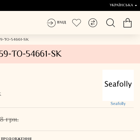
УКРАЇНСЬКА
ВХІД
659-TO-54661-SK
659-TO-54661-SK
K
Seafolly
8 грн.
ЛЯ ПРОДОВЖЕННЯ