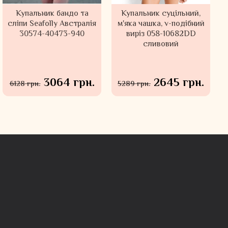
Купальник бандо та
Купальник суцільний,
сліпи Seafolly Австралія
м'яка чашка, v-подібний
30574-40473-940
виріз 058-10682DD
сливовий
3064 грн.
2645 грн.
6128 грн.
5289 грн.