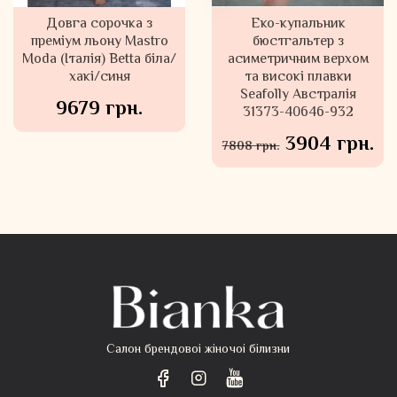
Сарафан максі з квітами
Довга сорочка з
Еко-купальник
преміум льону Mastro
з віскози Seafolly
бюстгальтер з
Moda (Італія) Betta біла/
Австралія 54656-DR
асиметричним верхом
хакі/синя
та високі плавки
Seafolly Австралія
9679 грн.
31373-40646-932
2822 грн.
3904 грн.
5644 грн.
7808 грн.
Салон брендовоі жіночоі білизни