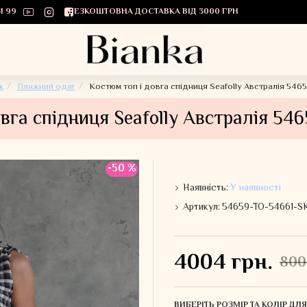
1 99
БЕЗКОШТОВНА ДОСТАВКА ВІД 3000 ГРН
к
Пляжний одяг
Костюм топ і довга спідниця Seafolly Австралія 54
овга спідниця Seafolly Австралія 54
-50 %
Наявність:
У наявності
Артикул:
54659-TO-54661-S
4004 грн.
800
ВИБЕРІТЬ РОЗМІР ТА КОЛІР Д