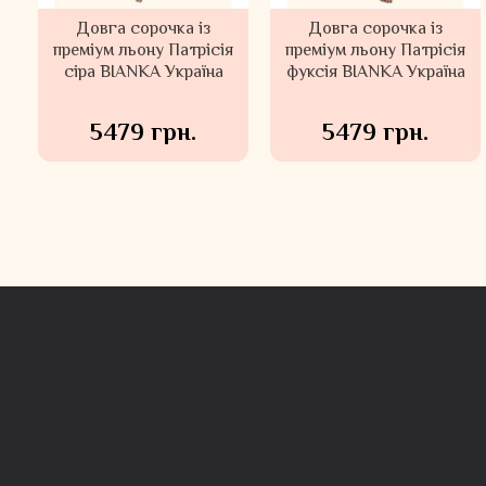
Купальник роздільний
Довга сорочка із
Купальник роздільний
Довга сорочка із
я
преміум льону Патрісія
топ з рукавами та
преміум льону Патрісія
топ та високі плавки
а
сіра BIANKA Україна
високі плавки Seafolli
фуксія BIANKA Україна
Seafolly Австралія
Австралія 31361-40676-
31384DD-40665-940
922
5479 грн.
5479 грн.
4364 грн.
3664 грн.
8728 грн.
7328 грн.