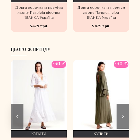
м
Довга сорочка із преміум
Довга сорочка із преміум
льону Патрісія пісочна
льону Патрісія сіра
BIANKA Україна
BIANKA Україна
5479 грн.
5479 грн.
ЦЬОГО Ж БРЕНДУ
 %
-30 %
-30 %
КУПИТИ
КУПИТИ