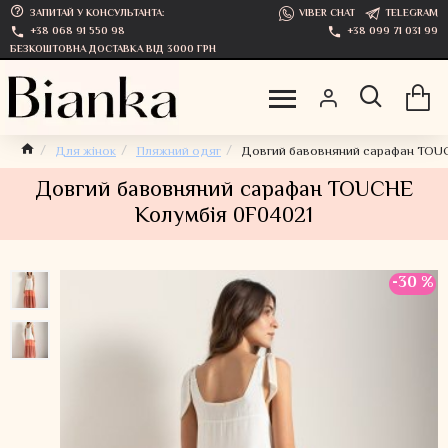
ЗАПИТАЙ У КОНСУЛЬТАНТА:
VIBER CHAT
TELEGRAM
+38 068 91 550 98
+38 099 71 031 99
БЕЗКОШТОВНА ДОСТАВКА ВІД 3000 ГРН
Для жінок
Пляжний одяг
Довгий бавовняний сарафан TOU
Довгий бавовняний сарафан TOUCHE
Колумбія 0F04021
-30 %