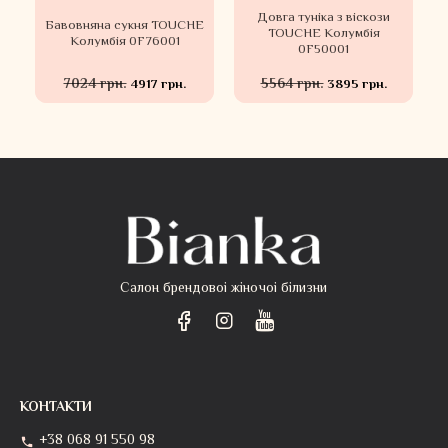
Довга туніка з віскози
Бавовняна сукня TOUCHE
TOUCHE Колумбія
Колумбія 0F76001
0F50001
7024 грн.
5564 грн.
4917 грн.
3895 грн.
Салон брендовоі жіночоі білизни
КОНТАКТИ
+38 068 91 550 98