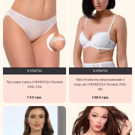
КУПИТИ
КУПИТИ
Бюстгальтер мереживний з
Трусики танга ORHIDEJA Латвія
пуш-ап ORHIDEJA Латвія 208-
208-236
116
744 грн.
1484 грн.