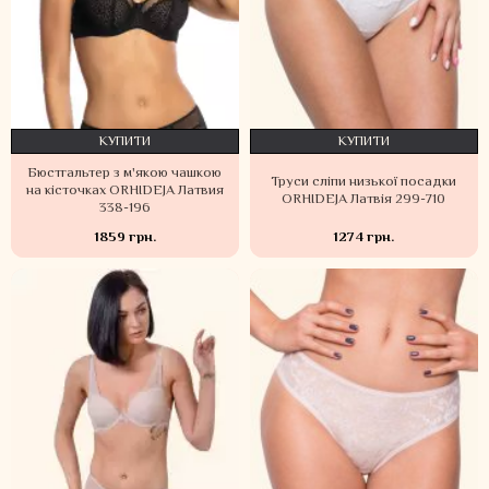
КУПИТИ
КУПИТИ
Бюстгальтер з м'якою чашкою
Труси сліпи низької посадки
на кісточках ORHIDEJA Латвия
ORHIDEJA Латвія 299-710
338-196
1859 грн.
1274 грн.