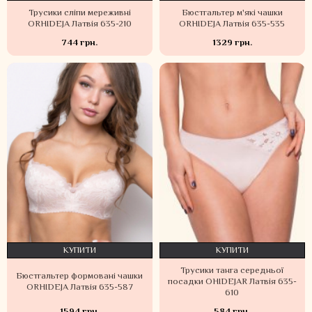
Трусики сліпи мереживні
Бюстгальтер м'які чашки
ORHIDEJA Латвія 635-210
ORHIDEJA Латвія 635-535
744 грн.
1329 грн.
КУПИТИ
КУПИТИ
Трусики танга середньої
Бюстгальтер формовані чашки
посадки OHIDEJAR Латвія 635-
ORHIDEJA Латвія 635-587
610
1594 грн.
584 грн.