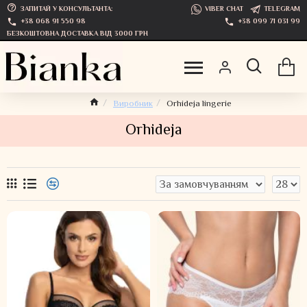
ЗАПИТАЙ У КОНСУЛЬТАНТА:
VIBER CHAT
TELEGRAM
+38 068 91 550 98
+38 099 71 031 99
БЕЗКОШТОВНА ДОСТАВКА ВІД 3000 ГРН
Виробник
Orhideja lingerie
Orhideja