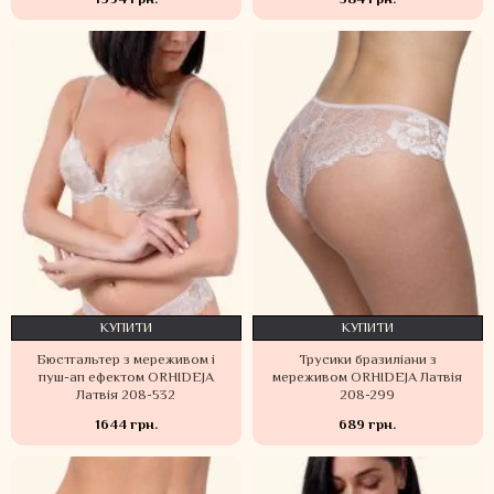
КУПИТИ
КУПИТИ
Бюстгальтер з мереживом і
Трусики бразиліани з
пуш-ап ефектом ORHIDEJA
мереживом ORHIDEJA Латвія
Латвія 208-532
208-299
1644 грн.
689 грн.