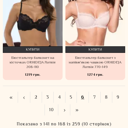
КУПИТИ
КУПИТИ
Бюстгальтер балконет на
Бюстгальтер балконет з
кісточках ORHIDEJA Латвія
напівм'якою чашкою ORHIDEJA
208-110
Латвія 770-149
1219 грн.
1274 грн.
2
3
4
5
6
7
8
9
10
Показано з 141 по 168 із 259 (10 сторінок)