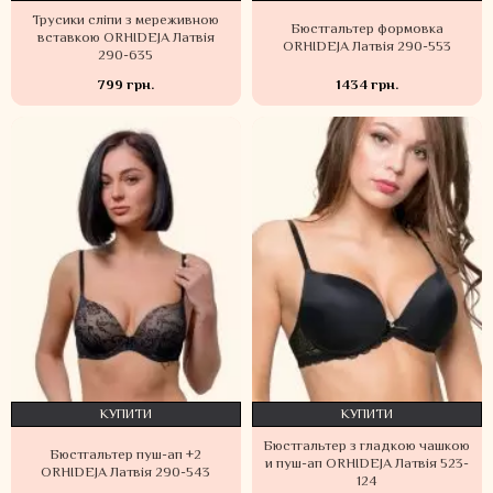
Трусики сліпи з мереживною
Бюстгальтер формовка
вставкою ORHIDEJA Латвія
ORHIDEJA Латвія 290-553
290-635
799 грн.
1434 грн.
КУПИТИ
КУПИТИ
Бюстгальтер з гладкою чашкою
Бюстгальтер пуш-ап +2
и пуш-ап ORHIDEJA Латвія 523-
ORHIDEJA Латвія 290-543
124