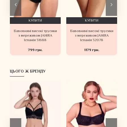
КУПИТИ
КУПИТИ
и
Бавовняні високі трусики
Бавовняні високі трусики
.
з мереживом JANIRA
з мереживом JANIRA
Іспанія 31688
Іспанія 32078
799 грн.
1179 грн.
ЦЬОГО Ж БРЕНДУ