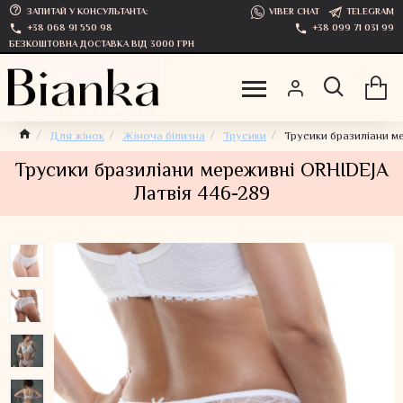
ЗАПИТАЙ У КОНСУЛЬТАНТА:
VIBER CHAT
TELEGRAM
+38 068 91 550 98
+38 099 71 031 99
БЕЗКОШТОВНА ДОСТАВКА ВІД 3000 ГРН
Для жінок
Жіноча білизна
Трусики
Трусики бразиліани м
Трусики бразиліани мереживні ORHIDEJA
Латвія 446-289