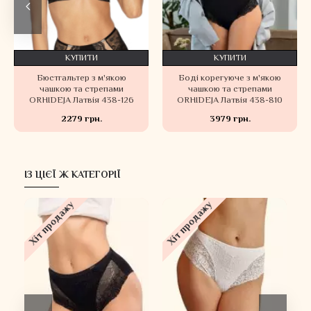
КУПИТИ
КУПИТИ
Бюстгальтер з м'якою
Боді корегуюче з м'якою
чашкою та стрепами
чашкою та стрепами
ORHIDEJA Латвія 438-126
ORHIDEJA Латвія 438-810
2279 грн.
3979 грн.
ІЗ ЦІЄЇ Ж КАТЕГОРІЇ
Хіт продажу
Хіт продажу
Х