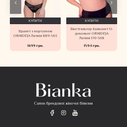
КУПИТИ
КУПИТИ
и
Бюстгальтер балконет U-
Бралет з портупеєю
я
декольте ORHIDEJA
ORHIDEJA Латвія 889-563
Латвія 170-508
1699 грн.
1594 грн.
Салон брендовоі жіночоі білизни