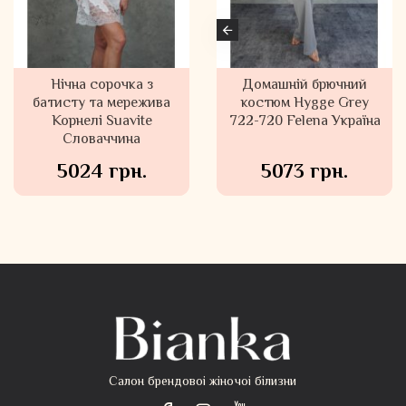
Комбінація міні
Велюровий домашній
Нічна сорочка з
довжини JANIRA Іспанія
батисту і шовку Корін
костюм Felena Україна
72317
Suavite Словаччина
Rose 108-720
2279 грн.
7139 грн.
6848 грн.
Салон брендовоі жіночоі білизни