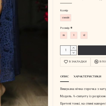
Колiр
синій
Розмір
m
l
xl
В ЗАКЛАДКИ
В ПО
ОПИС
ХАРАКТЕРИСТИКИ
Вишукана нічна сорочка з нату
Модель А-силуету із розрізом 
Бретелі тонкі, на спині навхре