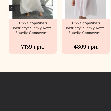
Комбінація з
Комбінація міді
мереживним
довжини JANIRA Іспанія
оздобленням JANIRA
70338
Іспанія 45236
2279 грн.
2334 грн.