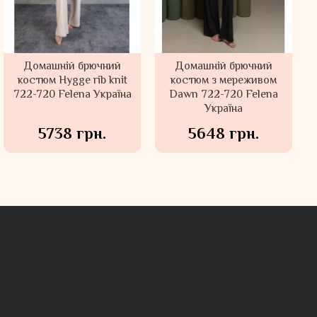
Домашній брючний
Нічна сорочка з
Домашній брючний
Нічна сорочка з
батисту і шовку Корін
костюм Felena Україна
батисту та мережива
костюм Hygge Beige
Suavite Словаччина
Ash Rose 108-720
722-720 Felena Українa
Корнелі Suavite
Словаччина
4809 грн.
5633 грн.
5024 грн.
5073 грн.