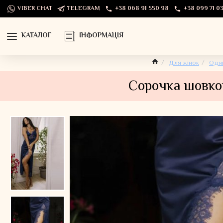
VIBER CHAT
TELEGRAM
+38 068 91 550 98
+38 099 71 03
КАТАЛОГ
ІНФОРМАЦІЯ
Для жінок
Одя
Сорочка шовков