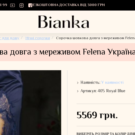
1 99
БЕЗКОШТОВНА ДОСТАВКА ВІД 3000 ГРН
г для дому
Нічні сорочки
Сорочка шовкова довга з мереживом Felena
а довга з мереживом Felena Україна
Наявність:
У наявності
Артикул:
405 Royal Blue
5569 грн.
ВИБЕРІТЬ РОЗМІР ТА КОЛІР Д