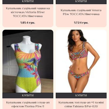
КУПИТИ
КУПИТИ
Купальник суцільний чашки на
Купальник суцільний Venera
кісточках Victoria BSwr
PSw TOCCATA Німеччина
TOCCATA Німеччина
5854 грн.
5724 грн.
КУПИТИ
КУПИТИ
Купальник суцільний з пуш-ап
Купальник топ пуш-ап +1 та міні
ефектом Florina PSw/1
сліпи Fabiana BPsr-020