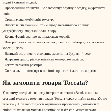
модні і стильні моделі;
· Професійний пошиття, що забезпечує зручну посадку, акуратність
швів;
· Оригінальна комбінація текстур;
· Високоякісні тканини, стійкі щодо негативного впливу
ультрафіолету, морської води, хлору;
· Краща фурнітура, що не піддається корозії;
· Використання формованих чашок, чашок з push-up для візуальної
корекції форм;
· Великий асортимент стильних фасонів на будь-який смак;
· Яскравий декор, різноманітність кольорової палітри;
· Багато варіантів розмірів;
· Оптимальний комфорт в носінні, простота і легкість в догляді.
Як замовити товари Toccata?
У нашому спеціалізованому інтернет магазині «Bianka» ви вже
сьогодні можете замовити товари Toccata через онлайн заявку або по
телефону. При необхідності отримання професійної допомоги у
виборі підходящої моделі і розміру, зв'яжіться з менеджерами