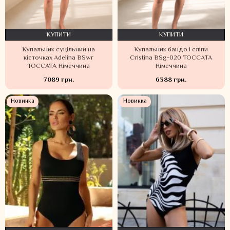
КУПИТИ
КУПИТИ
Купальник суцільний на
Купальник бандо і сліпи
кісточках Adelina BSwr
Cristina BSg-020 TOCCATA
TOCCATA Німеччина
Німеччина
7089 грн.
6388 грн.
Новинка
Новинка