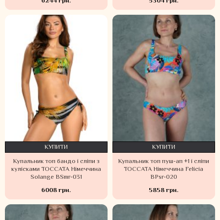
6244 грн.
5304 грн.
КУПИТИ
КУПИТИ
Купальник топ бандо і сліпи з
Купальник топ пуш-ап +1 і сліпи
кулісками TOCCATA Німеччина
TOCCATA Німеччина Felicia
Solange BSmr-031
BPsr-020
6008 грн.
5858 грн.