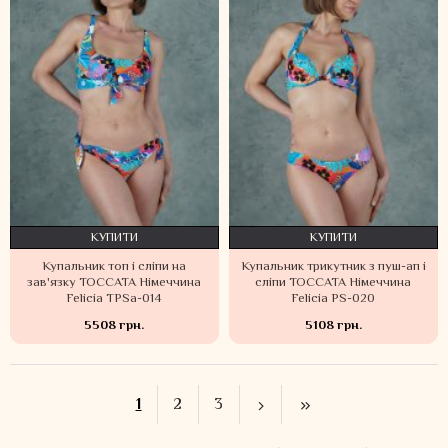
КУПИТИ
КУПИТИ
Купальник топ і сліпи на
Купальник трикутник з пуш-ап і
зав'язку TOCCATA Німеччина
сліпи TOCCATA Німеччина
Felicia TPSa-014
Felicia PS-020
5508 грн.
5108 грн.
1
2
3