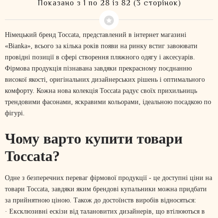
Показано з 1 по 28 із 82 (3 сторінок)
Німецький бренд Toccata, представлений в інтернет магазині
«Bianka», всього за кілька років появи на ринку встиг завоювати
провідні позиції в сфері створення пляжного одягу і аксесуарів.
Фірмова продукція пізнавана завдяки прекрасному поєднанню
високої якості, оригінальних дизайнерських рішень і оптимального
комфорту. Кожна нова колекція Toccata радує своїх прихильниць
трендовими фасонами, яскравими кольорами, ідеальною посадкою по
фігурі.
Чому варто купити товари
Toccata?
Одне з безперечних переваг фірмової продукції - це доступні ціни на
товари Toccata, завдяки яким брендові купальники можна придбати
за прийнятною ціною. Також до достоїнств виробів відносяться:
· Ексклюзивні ескізи від талановитих дизайнерів, що втілюються в