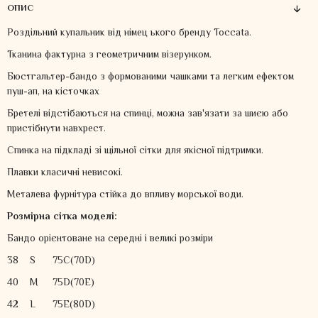
ОПИС
Роздільний купальник від німец ького бренду Toccata.
Тканина фактурна з геометричним візерунком.
Бюстгальтер-бандо з формованими чашками та легким ефектом
пуш-ап, на кісточках
Бретелі відстібаються на спинці, можна зав'язати за шиєю або
пристібнути навхрест.
Спинка на підкладі зі щільної сітки для якісної підтримки.
Плавки класичні невисокі.
Металева фурнітура стійка до впливу морської води.
Розмірна сітка моделі:
Бандо орієнтоване на середні і великі розміри
38
S
75C(70D)
40
M
75D(70E)
42
L
75E(80D)