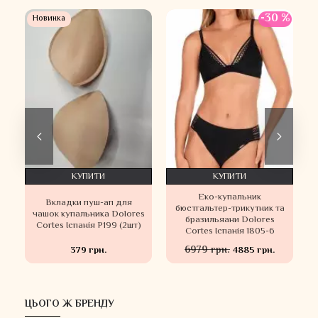
 %
-30 %
Новинка
КУПИТИ
КУПИТИ
Еко-купальник
Вкладки пуш-ап для
а
бюстгальтер-трикутник та
чашок купальника Dolores
бразильяани Dolores
Cortes Іспанія P199 (2шт)
Cortes Іспанія 1805-6
6979 грн.
379 грн.
4885 грн.
ЦЬОГО Ж БРЕНДУ