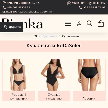
ЗАПИТАЙ У КОНСУЛЬТАНТА:
VIBER CHAT
TELEGRAM
+38 068 91 550 98
+38 099 71 031 99
БЕЗКОШТОВНА ДОСТАВКА ВІД 3000 ГРН
Фільтри
Для жінок
Купальники
Купальники RoDaSoleil
Роздільні
Суцільні
купальники
купальники
Трусики