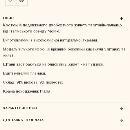
ОПИС
Костюм із подовженого двобортного жилету та штанів-палаццо
від італійського бренду Moki-B.
Виготовлений із високоякісної натуральної тканини.
Модель вільного крою. Із врізними боковими кишенями у штанах та
жилеті.
Штани застібаються на блискавку, жилет - на гудзики.
Вшиті невеликі плечики.
Склад: 91% віскоза, 9% поліестер
Країна походження: Італія
ХАРАКТЕРИСТИКИ
ДОСТАВКА ТА ОПЛАТА