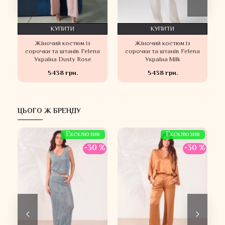
КУПИТИ
КУПИТИ
Жіночий костюм із
Жіночий костюм із
сорочки та штанів Felena
сорочки та штанів Felena
Україна Dusty Rose
Україна Milk
5438 грн.
5438 грн.
ЦЬОГО Ж БРЕНДУ
Ексклюзив
Ексклюзив
 %
-30 %
-30 %