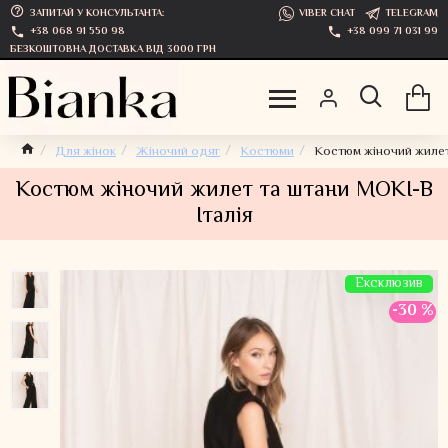
ЗАПИТАЙ У КОНСУЛЬТАНТА:
VIBER CHAT
TELEGRAM
+38 068 91 550 98
+38 099 71 031 99
БЕЗКОШТОВНА ДОСТАВКА ВІД 3000 ГРН
Для жінок
Жіночий одяг
Костюми
Костюм жіночий жилет
Костюм жіночий жилет та штани MOKI-B
Італія
Ексклюзив
-30 %