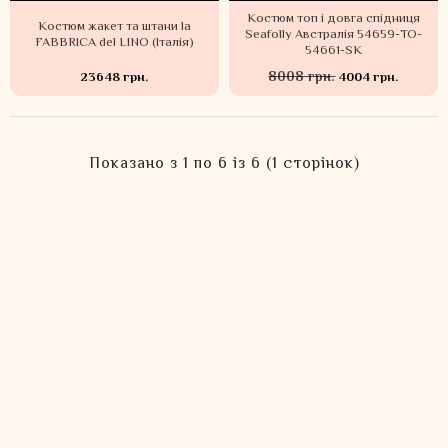
Костюм топ і довга спідниця
Костюм жакет та штани la
Seafolly Австралія 54659-TO-
FABBRICA del LINO (Італія)
54661-SK
8008 грн.
23648 грн.
4004 грн.
Показано з 1 по 6 із 6 (1 сторінок)