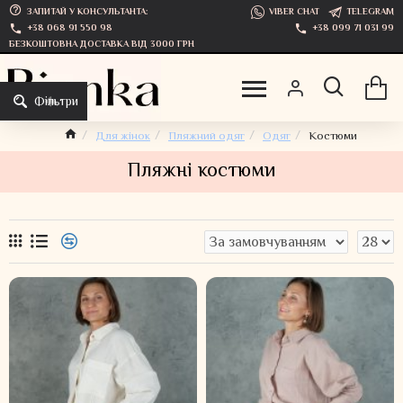
ЗАПИТАЙ У КОНСУЛЬТАНТА:
VIBER CHAT
TELEGRAM
+38 068 91 550 98
+38 099 71 031 99
БЕЗКОШТОВНА ДОСТАВКА ВІД 3000 ГРН
Фільтри
Для жінок
Пляжний одяг
Одяг
Костюми
Пляжні костюми