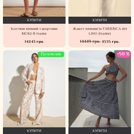
КУПИТИ
КУПИТИ
Костюм лляний з шортами
Жакет лляний la FABBRICA del
MOKI-B Італія
LINO (Італія)
14449 грн.
14243 грн.
4335 грн.
-50 %
Ексклюзив
КУПИТИ
КУПИТИ