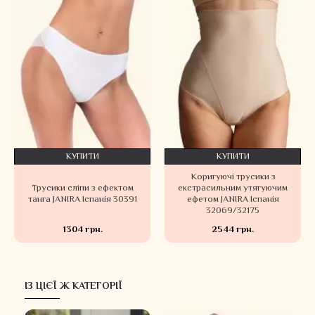
КУПИТИ
КУПИТИ
Коригуючі трусики з
Трусики сліпи з ефектом
екстрасильним утягуючим
танга JANIRA Іспанія 30391
ефетом JANIRA Іспанія
32069/32175
1304 грн.
2544 грн.
ІЗ ЦІЄЇ Ж КАТЕГОРІЇ