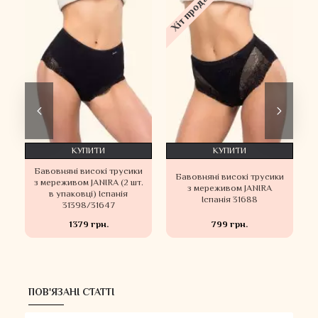
Хіт продажу
Х
КУПИТИ
КУПИТИ
Бавовняні високі трусики
и
Бавовняні високі трусики
з мереживом JANIRA (2 шт.
з мереживом JANIRA
в упаковці) Іспанія
Іспанія 31688
31398/31647
1379 грн.
799 грн.
ПОВ'ЯЗАНІ СТАТТІ