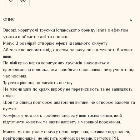
ОПИС
Високі, коригуючі трусики іспанського бренду Janira з ефектом
утяжки в області талії та сідниць.
Мінус 2 розміра!! створює ефект ідеального силуету.
Абсолютно непомітні під одягом, за рахунок відсутності бокових
швів.
По лінії краю верха коригуючих трусиків знаходиться
просиліконена полоска, яка запобігає сповзанню і незручності під
час носіння.
Трусики рівномірно лягають по тілу.
Не маючи швів по краях виробу не перетискають та не залишають
слідів.
Шов по спинці повторює анатомічні вигини, не створює заломів та
пустот.
Комфорту додають зроблені спереду шви таким чином, щоб
підтягнути животик та зняти напругу з черевної порожнини.
Мають махрову ластовичку (гіпоалергенна, захищає від вологи,
повітропроникна, не містить хімічних речовин, регулює PH,