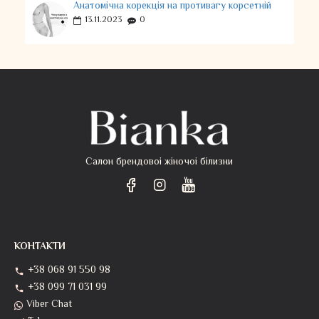
Анатомічна корекція на противагу корсетній
13.11.2023
0
Салон брендовоі жіночоі білизни
КОНТАКТИ
+38 068 91 550 98
+38 099 71 031 99
Viber Chat