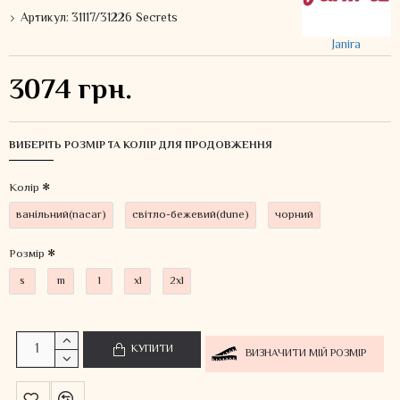
Артикул:
31117/31226 Secrets
Janira
3074 грн.
ВИБЕРІТЬ РОЗМІР ТА КОЛІР ДЛЯ ПРОДОВЖЕННЯ
Колiр
ванільний(nacar)
світло-бежевий(dune)
чорний
Розмір
s
m
l
xl
2xl
КУПИТИ
ВИЗНАЧИТИ МІЙ РОЗМІР