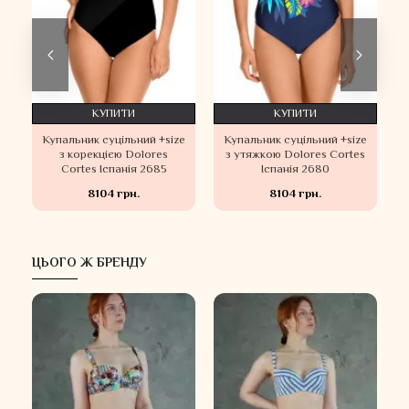
КУПИТИ
КУПИТИ
й
Купальник суцільний +size
Купальник суцільний +size
з корекцією Dolores
з утяжкою Dolores Cortes
Cortes Іспанія 2685
Іспанія 2680
8104 грн.
8104 грн.
ЦЬОГО Ж БРЕНДУ