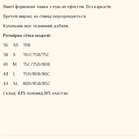
Вшиті формовані чашки з пуш-ап ефектом. Без каркасів.
Бретелі широкі, на спинці перехрещуються.
Купальник має тканинний дубляж.
Розмірна сітка моделі:
36
XS
70B
38
S
70/C75B/75C
40
M
75C/75D/80B
42
L
75D/80B/80C
44
XL
80D/85B/85C
Склад: 82% поліамід,18% еластан