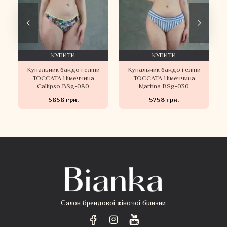
КУПИТИ
КУПИТИ
Купальник бандо і сліпи
Купальник бандо і сліпи
TOCCATA Німеччина
TOCCATA Німеччина
Callipso BSg-080
Martina BSg-030
5858 грн.
5758 грн.
Салон брендовоі жіночоі білизни