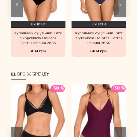
КУПИТИ
КУПИТИ
й
Купальник суцільний +size
Купальник суцільний +size
з корекцією Dolores
з утяжкою Dolores Cortes
Cortes Іспанія 2685
Іспанія 2680
8104 грн.
8104 грн.
ЦЬОГО Ж БРЕНДУ
-30 %
-30 %