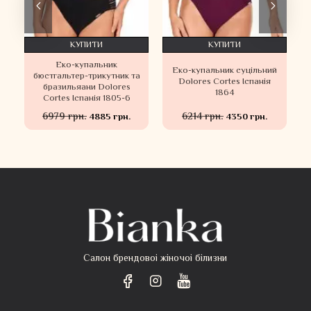
КУПИТИ
КУПИТИ
Еко-купальник
Еко-купальник суцільний
бюстгальтер-трикутник та
Dolores Cortes Іспанія
бразильяани Dolores
1864
Cortes Іспанія 1805-6
6979 грн.
6214 грн.
4885 грн.
4350 грн.
Салон брендовоі жіночоі білизни