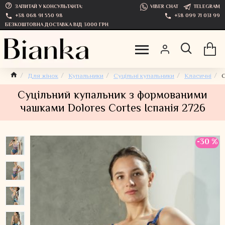
ЗАПИТАЙ У КОНСУЛЬТАНТА:
VIBER CHAT
TELEGRAM
+38 068 91 550 98
+38 099 71 031 99
БЕЗКОШТОВНА ДОСТАВКА ВІД 3000 ГРН
Для жінок
Купальники
Суцільні купальники
Класичні
С
Суцільний купальник з формованими
чашками Dolores Cortes Іспанія 2726
-30 %