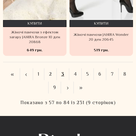
КУПИТИ
КУПИТИ
Жіночі панчохи з ефектом
Жіночі панчохи JANIRA Wonder
загару JANIRA Bronze 10 ден
20 ден 20645
20868
649 грн.
519 грн.
1
2
3
4
5
6
7
8
9
Показано з 57 по 84 із 231 (9 сторінок)