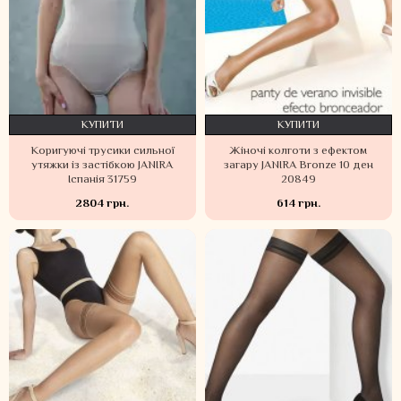
КУПИТИ
КУПИТИ
Коригуючі трусики сильної
Жіночі колготи з ефектом
утяжки із застібкою JANIRA
загару JANIRA Bronze 10 ден
Іспанія 31759
20849
2804 грн.
614 грн.