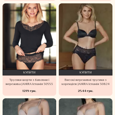
КУПИТИ
КУПИТИ
Трусики шорти з бавовни і
Високі мереживні трусики з
мережива JANIRA Іспанія 30553
корекцією JANIRA Іспанія 30824
1219 грн.
2544 грн.