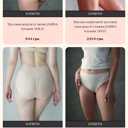
КУПИТИ
КУПИТИ
Високі коригуючі трусики
Трусики шорти із тюлю JANIRA
середньої утяжки JANIRA
Іспанія 30821
Іспанія 31053
944 грн.
2259 грн.
КУПИТИ
КУПИТИ