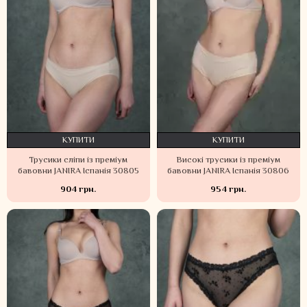
КУПИТИ
КУПИТИ
Трусики сліпи із преміум
Високі трусики із преміум
бавовни JANIRA Іспанія 30805
бавовни JANIRA Іспанія 30806
904 грн.
954 грн.