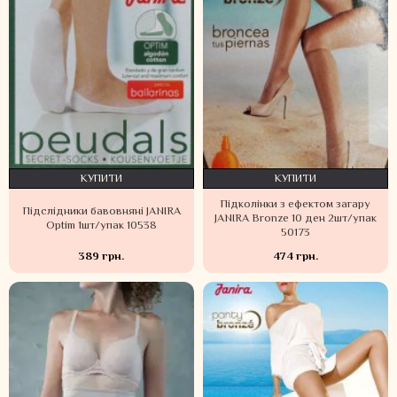
КУПИТИ
КУПИТИ
Підколінки з ефектом загару
Підслідники бавовняні JANIRA
JANIRA Bronze 10 ден 2шт/упак
Optim 1шт/упак 10538
50173
389 грн.
474 грн.