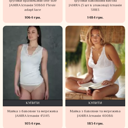
Трусики бразильяни one size
Трусики бавовняні високі
JANIRA Іспанія 30860 Flexie
JANIRA (3 шт в упаковці) Іспанія
adapt lace
31183
1064 грн.
1484 грн.
КУПИТИ
КУПИТИ
Майка з бавовни та мережива
Майка з бавовни та мережива
JANIRA Іспанія 45145
JANIRA Іспанія 40086
1034 грн.
1834 грн.