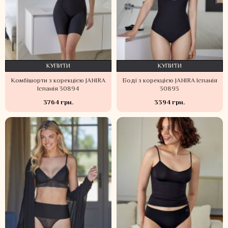
КУПИТИ
КУПИТИ
Комбішорти з корекцією JANIRA
Боді з корекцією JANIRA Іспанія
Іспанія 30894
30893
3764 грн.
3394 грн.