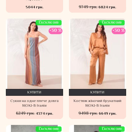
9749 грн.
5044 грн.
6824 грн.
Ексклюзив
Ексклюзив
-30 %
-30 %
КУПИТИ
КУПИТИ
Сукня на одне плече довга
Костюм жіночий брунатний
MOKI-B Італія
MOKI-B Італія
6249 грн.
9498 грн.
4374 грн.
6649 грн.
Ексклюзив
Ексклюзив