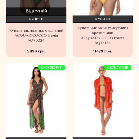
Відсутній
КУПИТИ
КУПИТИ
Купальник бікіні трикутник і
Купальник пландж суцільний
бразильяни
ACQUADICOCCO Італія
ACQUADICOCCO Італія
AQ76224
AQ74124
5899 грн.
11479 грн.
Ексклюзив
Ексклюзив