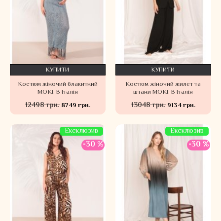
КУПИТИ
КУПИТИ
Костюм жіночий блакитний
Костюм жіночий жилет та
MOKI-B Італія
штани MOKI-B Італія
12498 грн.
13048 грн.
8749 грн.
9134 грн.
Ексклюзив
Ексклюзив
-30 %
-30 %