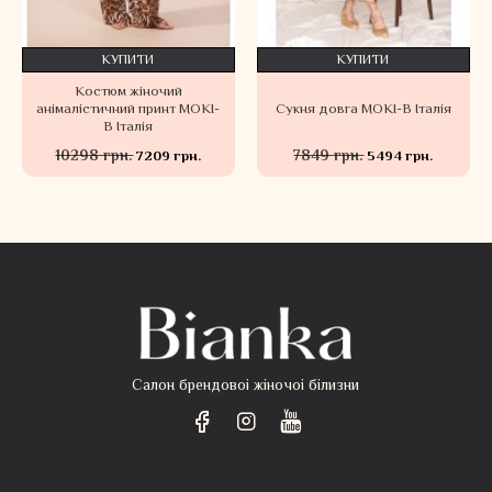
КУПИТИ
КУПИТИ
Костюм жіночий
анімалістичний принт MOKI-
Сукня довга MOKI-B Італія
B Італія
10298 грн.
7849 грн.
7209 грн.
5494 грн.
Салон брендовоі жіночоі білизни