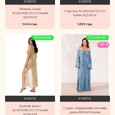
КУПИТИ
КУПИТИ
Пляжна сукня
Сорочка ACQUADICOCCO
ACQUADICOCCO Італія
Італія AQ53624
AQ53024
5044 грн.
5899 грн.
Ексклюзив
Ексклюзив
-30 %
КУПИТИ
КУПИТИ
Довгий жилет
Сукня з відкритими плечами
ACQUADICOCCO Італія
довга MOKI-B Італія
AQ56224