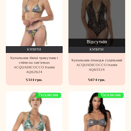
Відсутній
КУПИТИ
КУПИТИ
Купальник бікіні трикутник і
Купальник пландж суцільний
сліпи на зав'язках
ACQUADICOCCO Італія
ACQUADICOCCO Італія
AQ63324
AQ62624
5314 грн.
5674 грн.
Ексклюзив
Ексклюзив