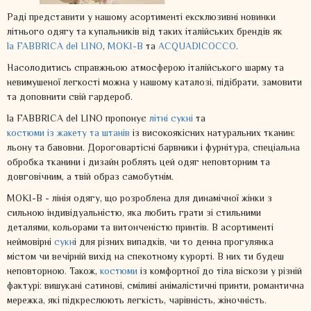
Раді представити у нашому асортименті ексклюзивні новинки
літнього одягу та купальників від таких італійських брендів як
la FABBRICA del LINO
,
MOKI-B
та
ACQUADICOCCO
.
Насолодитись справжньою атмосферою італійського шарму та
невимушеної легкості можна у нашому каталозі, підібрати, замовити
та доповнити свій гардероб.
la FABBRICA del LINO пропонує
літні сукні
та
костюми із жакету та штанів
із високоякісних натуральних тканин:
льону та бавовни. Дороговартісні барвники і фурнітура, спеціальна
обробка тканини і дизайн роблять цей одяг неповторним та
довговічним, а твій образ самобутнім.
MOKI-B - лінія одягу, що розроблена для динамічної жінки з
сильною індивідуальністю, яка любить грати зі стильними
деталями, кольорами та витонченістю принтів. В асортименті
неймовірні
сукн
і для різних випадків, чи то денна прогулянка
містом чи вечірній вихід на спекотному курорті. В них ти будеш
неповторною. Також,
костюми
із комфортної до тіла віскози у різній
фактурі: вишукані сатинові, сміливі анімалістичні принти, романтична
мережка, які підкреслюють легкість, чарівність, жіночність.