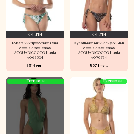
КУПИТИ
КУПИТИ
Купальник трикутник і міні
Купальник бікіні бандо і міні
сліпи на зав'язках
сліпи на зав'язках
ACQUADICOCCO Італія
ACQUADICOCCO Італія
AQ68524
AQ70724
5314 грн.
5674 грн.
Ексклюзив
Ексклюзив