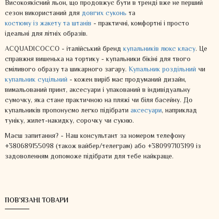
Високоякісний льон, що продовжує бути в тренді вже не перший
сезон використаний для
довгих суконь
та
костюму із жакету та штанів
- практичні, комфортні і просто
ідеальні для літніх образів.
ACQUADICOCCO - італійський бренд
купальників люкс класу
. Це
справжня вишенька на тортику - купальники бікіні для твого
сміливого образу та шикарного загару.
Купальник роздільний
чи
купальник суцільний
- кожен виріб має продуманий дизайн,
вимальований принт, аксесуари і упакований в індивідуальну
сумочку, яка стане практичною на пляжі чи біля басейну. До
купальників пропонуємо легко підібрати
аксесуари
, наприклад
туніку, жилет-накидку, сорочку чи сукню.
Маєш запитання? - Наш консультант за номером телефону
+380689155098 (також вайбер/телеграм) або +380997103199 із
задоволенням допоможе підібрати для тебе найкраще.
ПОВ`ЯЗАНІ ТОВАРИ