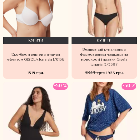
КУПИТИ
КУПИТИ
Безшовний купальник з
Еко-бюстгальтер з пуш-ап
формованими чашками на
ефектом GISELA Іспанія 1/0136
монокості і плавки Gisela
Іспанія 3/3397
3849 грн.
1519 грн.
1925 грн.
-50 %
-50 %