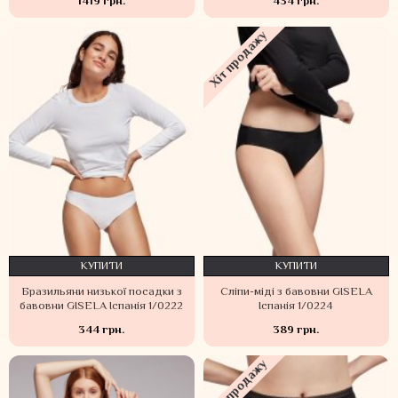
1419 грн.
434 грн.
Хіт продажу
КУПИТИ
КУПИТИ
Бразильяни низької посадки з
Сліпи-міді з бавовни GISELA
бавовни GISELA Іспанія 1/0222
Іспанія 1/0224
344 грн.
389 грн.
Хіт продажу