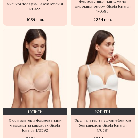
формованими чашками та
низької посадки Gisela Іспанія
широким поясом Gisela Іспанія
1/0459
1/0385
1039 грн.
2224 грн.
КУПИТИ
КУПИТИ
Бюстгальтер з формованими
Бюстгальтер з пуш-ап ефектом
чашками на каркасах Gisela
без каркасів Gisela Іспанія
Іспанія 1/0392
1/0391