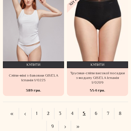
КУПИТИ
КУПИТИ
Трусики-сліпи високої посадки
Сліпи-міні з бавовни GISELA
з модалу GISELA Іспанія
Іспанія 1/0223
1/0209
389 грн.
554 грн.
1
2
3
4
5
6
7
8
9