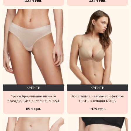
2224 грн.
2224 грн.
КУПИТИ
КУПИТИ
Труси бразильяни низької
Бюстгальтер з пуш-ап ефектом
посадки Gisela Іспанія 1/0454
GISELA Іспанія 1/0118
854 грн.
1479 грн.