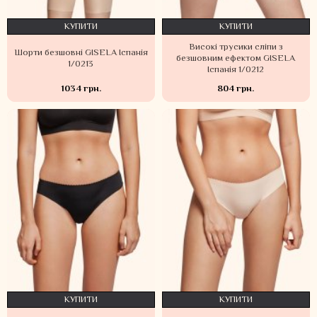
КУПИТИ
КУПИТИ
Високі трусики сліпи з
Шорти безшовні GISELA Іспанія
безшовним ефектом GISELA
1/0213
Іспанія 1/0212
1034 грн.
804 грн.
КУПИТИ
КУПИТИ