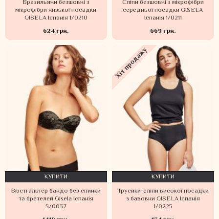
Бразильяни безшовні з
Сліпи безшовні з мікрофібри
мікрофібри низької посадки
середньої посадки GISELA
GISELA Іспанія 1/0210
Іспанія 1/0211
624 грн.
669 грн.
Хіт продажу
КУПИТИ
КУПИТИ
Бюстгальтер бандо без спинки
Трусики-сліпи високої посадки
та бретелей Gisela Іспанія
з бавовни GISELA Іспанія
5/0037
1/0225