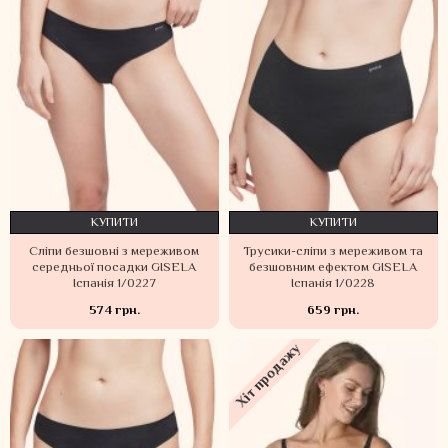
КУПИТИ
КУПИТИ
Сліпи безшовні з мереживом
Трусики-сліпи з мереживом та
середньої посадки GISELA
безшовним ефектом GISELA
Іспанія 1/0227
Іспанія 1/0228
574 грн.
659 грн.
Хіт продажу