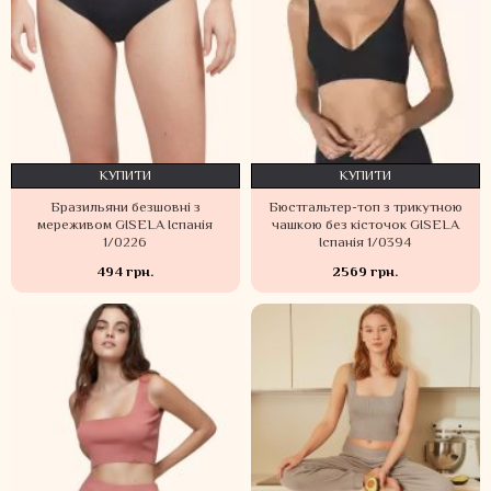
КУПИТИ
КУПИТИ
Бразильяни безшовні з
Бюстгальтер-топ з трикутною
мереживом GISELA Іспанія
чашкою без кісточок GISELA
1/0226
Іспанія 1/0394
494 грн.
2569 грн.