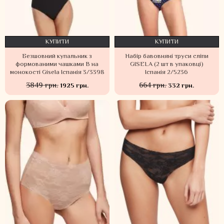
КУПИТИ
КУПИТИ
Безшовний купальник з
Набір бавовняні труси сліпи
формованими чашками В на
GISELA (2 шт в упаковці)
монокості Gisela Іспанія 3/3398
Іспанія 2/5236
3849 грн.
664 грн.
1925 грн.
332 грн.