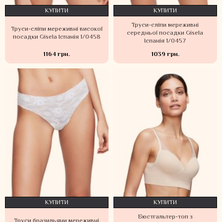
КУПИТИ
КУПИТИ
Труси-сліпи мереживні
Труси-сліпи мереживні високої
середньої посадки Gisela
посадки Gisela Іспанія 1/0458
Іспанія 1/0457
1164 грн.
1039 грн.
КУПИТИ
КУПИТИ
Бюстгальтер-топ з
Труси бразильяни мереживні