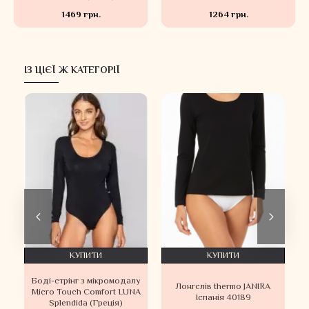
1469 грн.
1264 грн.
ІЗ ЦІЄЇ Ж КАТЕГОРІЇ
КУПИТИ
КУПИТИ
Боді-стрінг з мікромодалу
h
Лонгслів thermo JANIRA
Micro Touch Comfort LUNA
Іспанія 40189
Splendida (Греція)