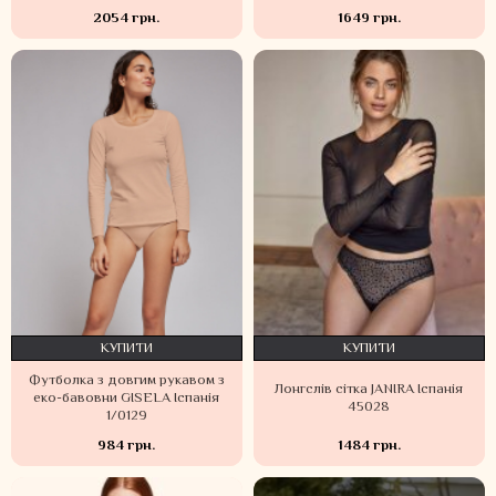
2054 грн.
1649 грн.
КУПИТИ
КУПИТИ
Футболка з довгим рукавом з
Лонгслів сітка JANIRA Іспанія
еко-бавовни GISELA Іспанія
45028
1/0129
984 грн.
1484 грн.