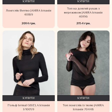
КУПИТИ
КУПИТИ
Топ на довгий рукав з
Лонгслів thermo JANIRA Іспанія
мереживом JANIRA Іспанія
40189
40196
2014 грн.
2154 грн.
КУПИТИ
КУПИТИ
Гольф termal GISELA Іспанія
Топ лонгслів із тюлю JANIRA
1/10059
Іспанія 70448