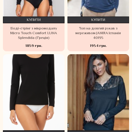
КУПИТИ
КУПИТИ
Боді-стрінг з мікромодалу
Топ на довгий рукав з
Micro Touch Comfort LUNA
мереживом JANIRA Іспанія
Splendida (Греція)
40195
1859 грн.
1954 грн.