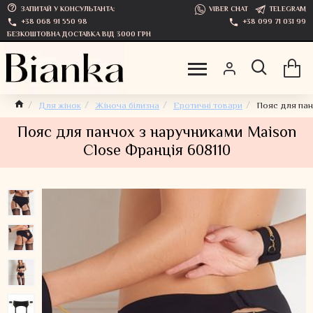
ЗАПИТАЙ У КОНСУЛЬТАНТА:
VIBER CHAT
TELEGRAM
+38 068 91 550 98
+38 099 71 031 99
БЕЗКОШТОВНА ДОСТАВКА ВІД 3000 ГРН
Для жінок
Жіноча білизна
Еротичні товари
Пояс для пан
Пояс для панчох з наручниками Maison
Close Франція 608110