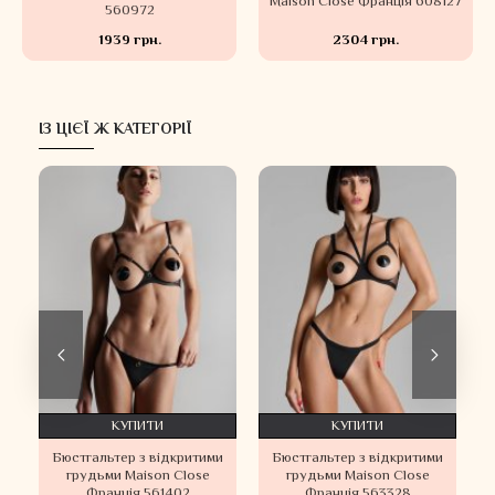
Maison Close Франція 608127
560972
1939 грн.
2304 грн.
ІЗ ЦІЄЇ Ж КАТЕГОРІЇ
КУПИТИ
КУПИТИ
Бюстгальтер з відкритими
Бюстгальтер з відкритими
e
грудьми Maison Close
грудьми Maison Close
Франція 561402
Франція 563328