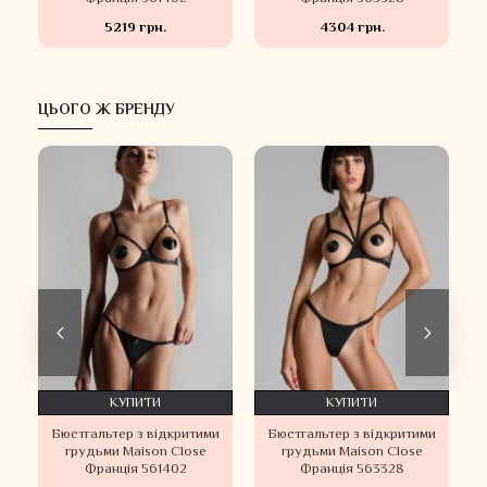
5219 грн.
4304 грн.
ЦЬОГО Ж БРЕНДУ
КУПИТИ
КУПИТИ
Бюстгальтер з відкритими
Бюстгальтер з відкритими
e
грудьми Maison Close
грудьми Maison Close
Франція 561402
Франція 563328