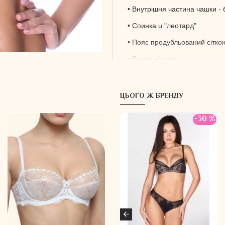
• Внутрішня частина чашки -
• С
пинка u "леотард"
• Пояс продубльований сітко
• Бокові кісточки
• Висота застібки - 2 ряди. У
• Фірмовий знак бренду на ви
ЦЬОГО Ж БРЕНДУ
• Рівносторонній кісточки під
-30 %
-30 %
Склад:
86% поліамід
14% еластан