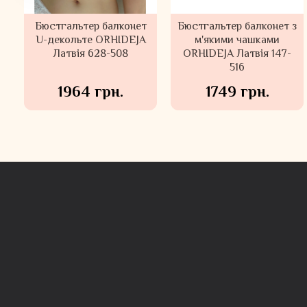
Бюстгальтер балконет
Базові трусики шорти
Бюстгальтер балконет з
Безшовні базові
U-декольте ORHIDEJA
ROSE&PETAL Франція
м'якими чашками
трусики сліпи
Латвія 628-508
47011/81627
ORHIDEJA Латвія 147-
ROSE&PETAL Франція
80034
516
1964 грн.
989 грн.
1749 грн.
514 грн.
734 грн.