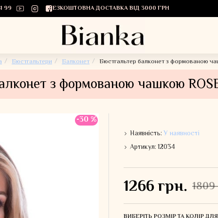
1 99
БЕЗКОШТОВНА ДОСТАВКА ВІД 3000 ГРН
а
Бюстгальтери
Балконет
Бюстгальтер балконет з формованою ч
балконет з формованою чашкою ROS
-30 %
Наявність:
У наявності
Артикул:
12034
1266 грн.
1809 
ВИБЕРІТЬ РОЗМІР ТА КОЛІР Д