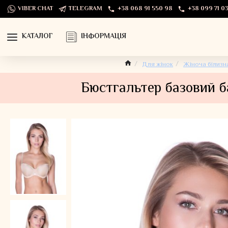
VIBER CHAT
TELEGRAM
+38 068 91 550 98
+38 099 71 03
КАТАЛОГ
ІНФОРМАЦІЯ
Для жінок
Жіноча білизн
Бюстгальтер базовий 