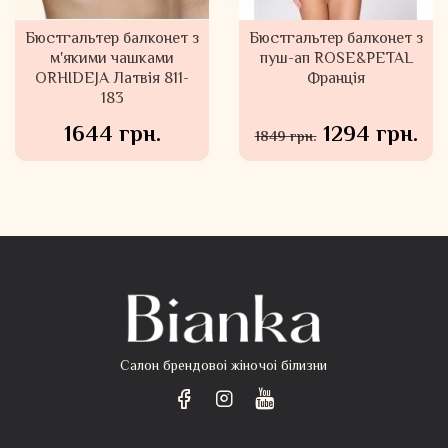
Бюстгальтер балконет з
Безшовна майка з
Бюстгальтер балконет з
м'якими чашками
вкладишами
пуш-ап ROSE&PETAL
ORHIDEJA Латвія 811-
ROSE&PETAL Франція
Франція
183
112061
1644 грн.
1266 грн.
1294 грн.
1809 грн.
1849 грн.
Салон брендовоі жіночоі білизни