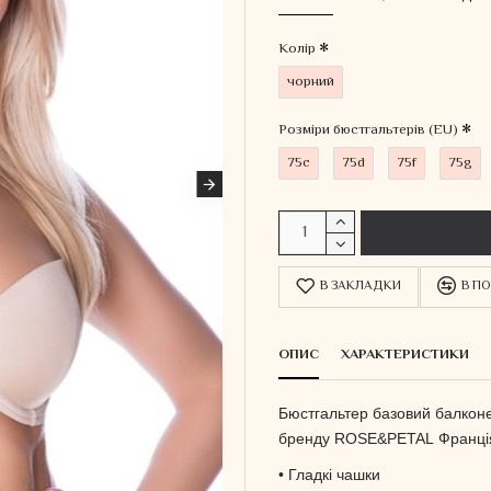
Колiр
чорний
Розміри бюстгальтерів (EU)
75c
75d
75f
75g
В ЗАКЛАДКИ
В ПО
ОПИС
ХАРАКТЕРИСТИКИ
Бюстгальтер базовий балко
бренду ROSE&PETAL
Франці
• Гладкі чашки