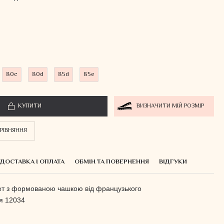
80c
80d
85d
85e
КУПИТИ
ВИЗНАЧИТИ МІЙ РОЗМІР
РІВНЯННЯ
ДОСТАВКА І ОПЛАТА
ОБМІН ТА ПОВЕРНЕННЯ
ВІДГУКИ
нет з формованою чашкою
від французького
я 12034