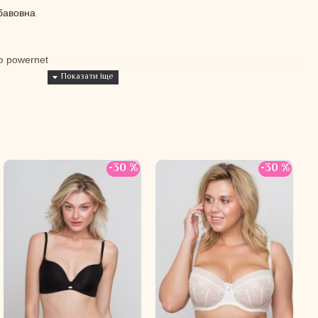
 бавовна
ю powernet
 великих розмірах кількість рядів збільшується
робі
німають груди
-30 %
-30 %