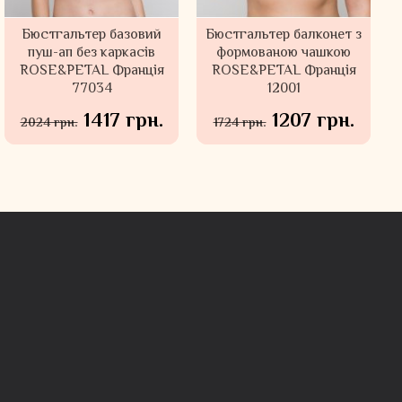
Бюстгальтер базовий
Бюстгальтер балконет з
пуш-ап без каркасів
формованою чашкою
ROSE&PETAL Франція
ROSE&PETAL Франція
77034
12001
1417 грн.
1207 грн.
2024 грн.
1724 грн.