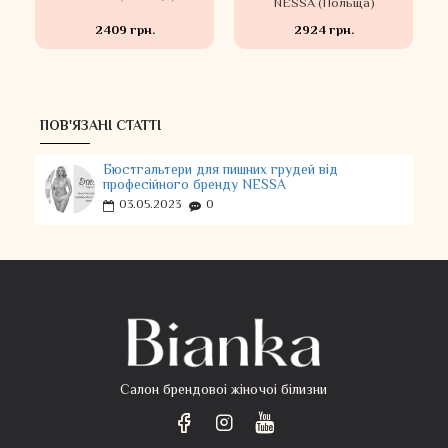
NESSA (Польща)
2409 грн.
2924 грн.
ПОВ'ЯЗАНІ СТАТТІ
Бюстгальтери для пишних грудей від
професійного бренду NESSA
03.05.2023
0
Салон брендовоі жіночоі білизни