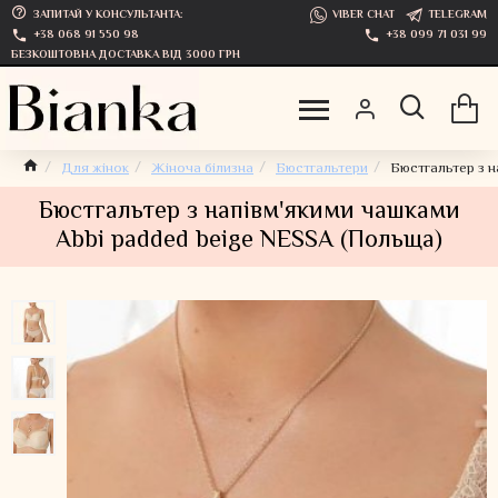
ЗАПИТАЙ У КОНСУЛЬТАНТА:
VIBER CHAT
TELEGRAM
+38 068 91 550 98
+38 099 71 031 99
БЕЗКОШТОВНА ДОСТАВКА ВІД 3000 ГРН
Для жінок
Жіноча білизна
Бюстгальтери
Бюстгальтер з н
Бюстгальтер з напівм'якими чашками
Abbi padded beige NESSA (Польща)