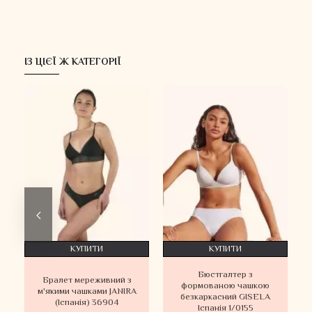
ІЗ ЦІЄЇ Ж КАТЕГОРІЇ
КУПИТИ
КУПИТИ
Бюстгалтер з
Бралет мереживний з
формованою чашкою
м'якими чашками JANIRA
3
безкаркасний GISELA
(Іспанія) 36904
Іспанія 1/0155