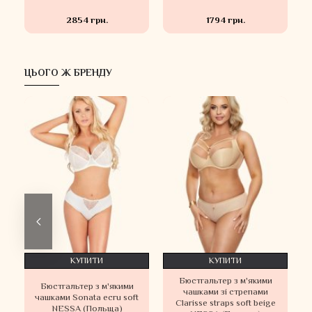
2854 грн.
1794 грн.
ЦЬОГО Ж БРЕНДУ
КУПИТИ
КУПИТИ
Бюстгальтер з м'якими
Бюстгальтер з м'якими
чашками зі стрепами
t
чашками Sonata ecru soft
Clarisse straps soft beige
NESSA (Польща)