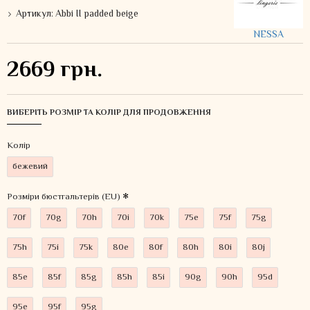
Артикул:
Abbi II padded beige
NESSA
2669 грн.
ВИБЕРІТЬ РОЗМІР ТА КОЛІР ДЛЯ ПРОДОВЖЕННЯ
Колiр
бежевий
Розміри бюстгальтерів (EU)
70f
70g
70h
70i
70k
75e
75f
75g
75h
75i
75k
80e
80f
80h
80i
80j
85e
85f
85g
85h
85i
90g
90h
95d
95e
95f
95g