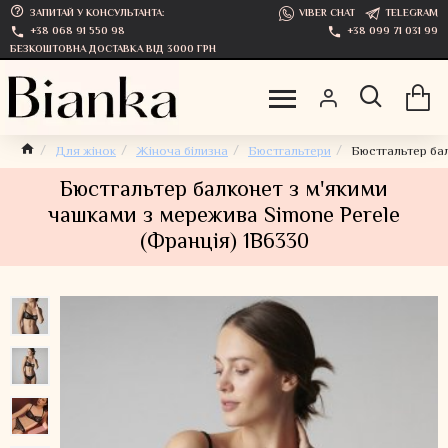
ЗАПИТАЙ У КОНСУЛЬТАНТА:
VIBER CHAT
TELEGRAM
+38 068 91 550 98
+38 099 71 031 99
БЕЗКОШТОВНА ДОСТАВКА ВІД 3000 ГРН
Для жінок
Жіноча білизна
Бюстгальтери
Бюстгальтер бал
Бюстгальтер балконет з м'якими
чашками з мережива Simone Perele
(Франція) 1B6330