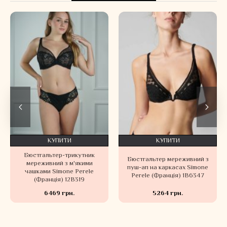
КУПИТИ
КУПИТИ
Бюстгальтер-трикутник
Бюстгальтер мереживний з
Тр
мереживний з м'якими
пуш-ап на каркасах Simone
Si
чашками Simone Perele
Perele (Франція) 1B6347
(Франція) 12B319
6469 грн.
5264 грн.