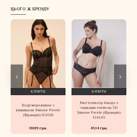
ЦЬОГО Ж БРЕНДУ
КУПИТИ
КУПИТИ
Бюстгальтер бандо з
и
Боді мереживне з
чашками спейсер 3D
вишивкою Simone Perele
Simone Perele (Франція)
(Франція) 1G3510
12A343
11019 грн.
4514 грн.