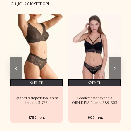
ІЗ ЦІЄЇ Ж КАТЕГОРІЇ
КУПИТИ
КУПИТИ
Бралет з мережива Janira
Бралет з портупеєю
Іспанія 31753
ORHIDEJA Латвія 889-563
1789 грн.
1699 грн.