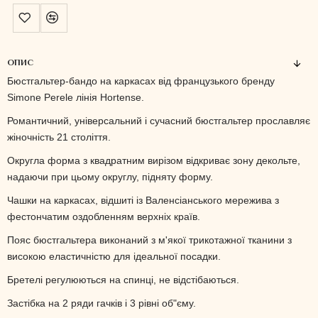
ОПИС
Бюстгальтер-бандо на каркасах від французького бренду
Simone Perele лінія Hortense
.
Романтичний, універсальний і сучасний бюстгальтер прославляє
жіночність 21 століття.
Округла форма з квадратним вирізом відкриває зону декольте,
надаючи при цьому округлу, підняту форму.
Чашки на каркасах, відшиті із Валенсіанського мережива з
фестончатим оздобленням верхніх країв.
Пояс бюстгальтера виконаний ​​з м'якої трикотажної тканини з
високою еластичністю для ідеальної посадки.
Бретелі регулюються на спинці, не відстібаються.
Застібка на 2 ряди гачків і 3 рівні об"єму.