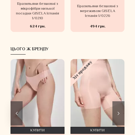
Бразильяни безшовні з
Бразильяни безшовні з
мікрофібри низької
мереживом GISELA
посадки GISELA Іспанія
Іспанія 1/0226
1/0210
624 грн.
494 грн.
ЦЬОГО Ж БРЕНДУ
Хіт продажу
КУПИТИ
КУПИТИ