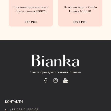
Безшовні трусики танга
Безшовні шорти Gisela
Gisela Іспанія 1/10023
Іспанія 1/10028
564 грн.
1294 грн.
Салон брендовоі жіночоі білизни
КОНТАКТИ
+38 068 91 550 98