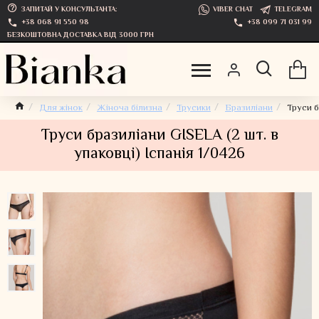
ЗАПИТАЙ У КОНСУЛЬТАНТА:
VIBER CHAT
TELEGRAM
+38 068 91 550 98
+38 099 71 031 99
БЕЗКОШТОВНА ДОСТАВКА ВІД 3000 ГРН
Для жінок
Жіноча білизна
Трусики
Бразиліани
Труси б
Труси бразиліани GISELA (2 шт. в
упаковці) Іспанія 1/0426