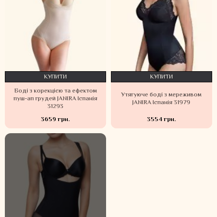
КУПИТИ
КУПИТИ
Боді з корекцією та ефектом
Утягуюче боді з мереживом
пуш-ап грудей JANIRA Іспанія
JANIRA Іспанія 31979
31293
3659 грн.
3554 грн.