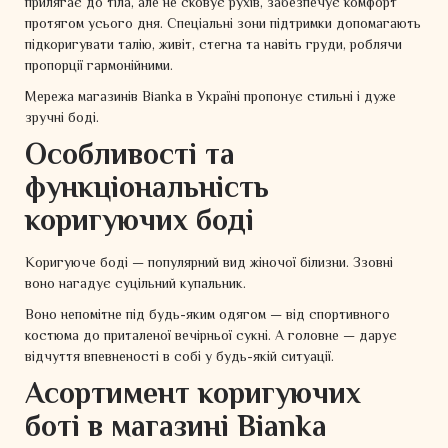
прилягає до тіла, але не сковує рухів, забезпечує комфорт
протягом усього дня. Спеціальні зони підтримки допомагають
підкоригувати талію, живіт, стегна та навіть груди, роблячи
пропорції гармонійними.
Мережа магазинів Bianka в Україні пропонує стильні і дуже
зручні боді.
Особливості та
функціональність
коригуючих боді
Коригуюче боді — популярний вид жіночої білизни. Ззовні
воно нагадує суцільний купальник.
Воно непомітне під будь-яким одягом — від спортивного
костюма до приталеної вечірньої сукні. А головне — дарує
відчуття впевненості в собі у будь-якій ситуації.
Асортимент коригуючих
боті в магазині Bianka