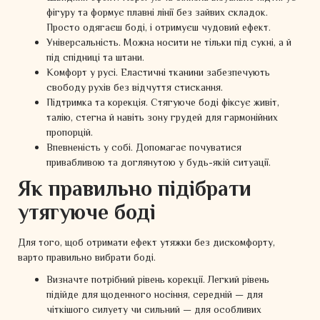
фігуру та формує плавні лінії без зайвих складок.
Просто одягаєш боді, і отримуєш чудовий ефект.
Універсальність. Можна носити не тільки під сукні, а й
під спідниці та штани.
Комфорт у русі. Еластичні тканини забезпечують
свободу рухів без відчуття стискання.
Підтримка та корекція. Стягуюче боді фіксує живіт,
талію, стегна й навіть зону грудей для гармонійних
пропорцій.
Впевненість у собі. Допомагає почуватися
привабливою та доглянутою у будь-якій ситуації.
Як правильно підібрати
утягуюче боді
Для того, щоб отримати ефект утяжки без дискомфорту,
варто правильно вибрати боді.
Визначте потрібний рівень корекції. Легкий рівень
підійде для щоденного носіння, середній — для
чіткішого силуету чи сильний — для особливих