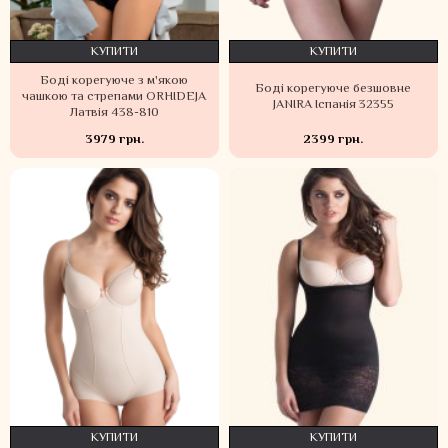
КУПИТИ
КУПИТИ
Боді корегуюче з м'якою
Боді корегуюче безшовне
чашкою та стрепами ORHIDEJA
JANIRA Іспанія 32355
Латвія 438-810
3979 грн.
2399 грн.
КУПИТИ
КУПИТИ