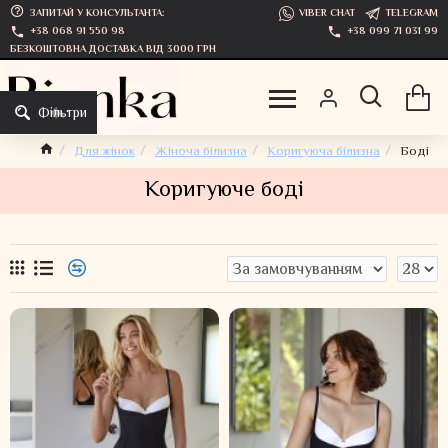
ЗАПИТАЙ У КОНСУЛЬТАНТА:
VIBER CHAT
TELEGRAM
+38 068 91 550 98
+38 099 71 031 99
БЕЗКОШТОВНА ДОСТАВКА ВІД 3000 ГРН
Фільтри
Для жінок
Жіноча білизна
Коригуюча білизна
Боді
Коригуюче боді