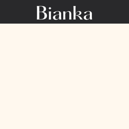
Салон брендовоі жіночоі білизни
КОНТАКТИ
+38 068 91 550 98
+38 099 71 031 99
Viber Chat
Telegram
info@bianka.com.ua
пн-пт 9:00 - 18:00
Наші магазини
Контакти