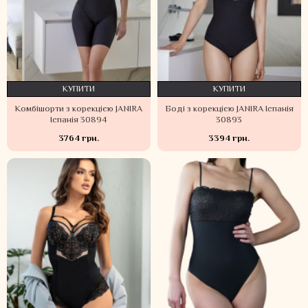
КУПИТИ
КУПИТИ
Комбішорти з корекцією JANIRA
Боді з корекцією JANIRA Іспанія
Іспанія 30894
30893
3764 грн.
3394 грн.