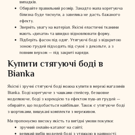
випадків.
Обирайте правильний розмір. Занадто мала корегуюча
білизна буде тиснути, а завелика не дасть бажаного
ефекту.
Зверніть увагу на матеріал. Якісні еластичні тканини
мають «дихати» та швидко відновлювати форму.
Підберіть фасон під одяг. Утягуючі боді з відкритою
зоною грудей підходять під сукні з декольте, а з
повним верхом — під закриті наряди.
Купити стягуючі боді в
Bianka
Якісні і зручні стягуючі боді можна купити в мережі магазинів
Bianka. Боді корегуюче з чашками спейсер, безшовне
моделююче, боді з корекцією та ефектом пуш-ап грудей —
обирайте, що подобається найбільше. Також є утягуюче боді
з шортиками, вишукані комплекти з мереживом.
Ми пропонуємо високу якість та вигідні умови покупки:
зручний онлайн-каталог на сайті;
великий вибір моделей боді з утяжкою в наявності;