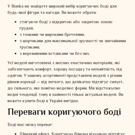
У Bianka ви знайдете широкий вибір коригуючих боді для
будь-якої фігури та нагоди. Ви можете обрати:
стягуюче боді з відкритою або закритою зоною
грудей,
з тонкими чи широкими бретелями,
з шортиками для максимальної зручності чи звичайними
трусиками,
з мереживними вставками чи без них.
Усі моделі виготовлені з якісних еластичних матеріалів, які
забезпечують комфорт, хорошу посадку та непомітність під
одягом. У нашому асортименті представлені моделі з різним
рівнем корекції — від легкого, що делікатно підтягує силует,
до сильного, яке помітно моделює форми. Ми відстежуємо
модні тенденції, тому в наявності тільки актуальні моделі. Ви
можете купити боді в Україні вигідно.
Переваги коригуючого боді
Боді має низку переваг:
Швидкий ефект. Корегуюча білизна візуально підтягує