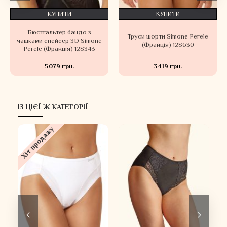
КУПИТИ
КУПИТИ
Бюстгальтер бандо з
Труси шорти Simone Perele
чашками спейсер 3D Simone
(Франція) 12S630
Perele (Франція) 12S343
5079 грн.
3419 грн.
ІЗ ЦІЄЇ Ж КАТЕГОРІЇ
Хіт продажу