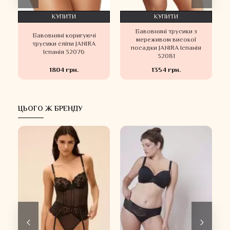
КУПИТИ
КУПИТИ
Бавовняні трусики з
Бавовняні коригуючі
мереживом високої
трусики сліпи JANIRA
посадки JANIRA Іспанія
Іспанія 32076
32081
1804 грн.
1354 грн.
ЦЬОГО Ж БРЕНДУ