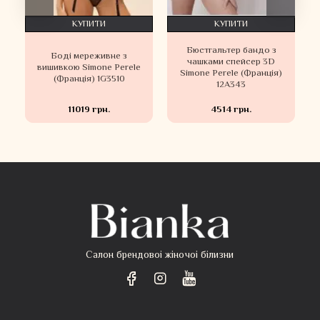
КУПИТИ
КУПИТИ
Бюстгальтер бандо з
и
Боді мереживне з
чашками спейсер 3D
вишивкою Simone Perele
Simone Perele (Франція)
(Франція) 1G3510
12A343
11019 грн.
4514 грн.
Салон брендовоі жіночоі білизни