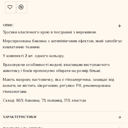
ОПИС
Трусики класичного крою в поєднанні з мереживом.
Мерсеризована бавовна з антипілінговим ефектом, який запобігає
кошлатанню тканини.
У комплекті 2 шт. одного кольору.
Враховуючи особливості моделі, власницям виступаючого
животику і боків пропонуємо обирати на розмір більші.
Мають махрову ластовичку, яка є гіпоалергенна, захищає від
вологи, не містить хім.речовин, регулює PH, рекомендована
гінекологами.
Склад: 86% бавовна, 7% поліамід, 13% еластан
ХАРАКТЕРИСТИКИ