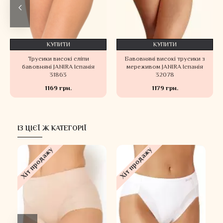
КУПИТИ
КУПИТИ
Трусики високі сліпи
Бавовняні високі трусики з
бавовняні JANIRA Іспанія
мереживом JANIRA Іспанія
31863
32078
1169 грн.
1179 грн.
ІЗ ЦІЄЇ Ж КАТЕГОРІЇ
Хіт продажу
Хіт продажу