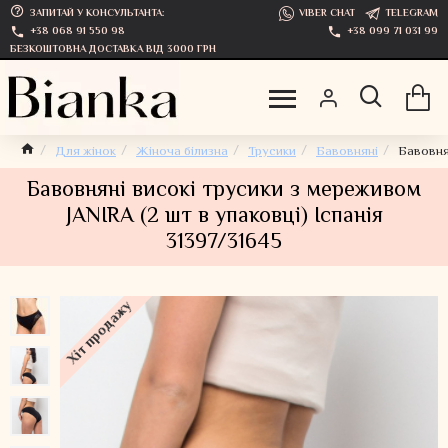
ЗАПИТАЙ У КОНСУЛЬТАНТА:
VIBER CHAT
TELEGRAM
+38 068 91 550 98
+38 099 71 031 99
БЕЗКОШТОВНА ДОСТАВКА ВІД 3000 ГРН
Для жінок
Жіноча білизна
Трусики
Бавовняні
Бавовнян
Бавовняні високі трусики з мереживом
JANIRA (2 шт в упаковці) Іспанія
31397/31645
Хіт продажу