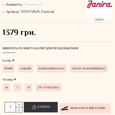
Наявність:
У наявності
Артикул:
31397/31645 Esencial
Janira
1379 грн.
ВИБЕРІТЬ РОЗМІР ТА КОЛІР ДЛЯ ПРОДОВЖЕННЯ
Колiр
білий
чорний
ванільний(nacar)
світло-бежевий(dune)
Розмір
m
l
xl
2xl
(+266 грн.)
КУПИТИ
ВИЗНАЧИТИ МІЙ РОЗМІР