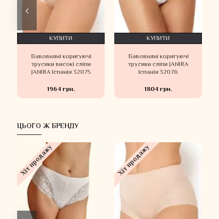
КУПИТИ
КУПИТИ
и
Бавовняні коригуючі
Бавовняні коригуючі
трусики високі сліпи
трусики сліпи JANIRA
JANIRA Іспанія 32075
Іспанія 32076
1964 грн.
1804 грн.
ЦЬОГО Ж БРЕНДУ
Хіт продажу
Хіт продажу