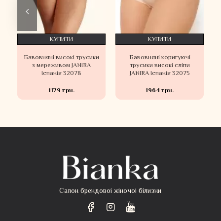
КУПИТИ
КУПИТИ
и
Бавовняні високі трусики
Бавовняні коригуючі
з мереживом JANIRA
трусики високі сліпи
Іспанія 32078
JANIRA Іспанія 32075
1179 грн.
1964 грн.
Салон брендовоі жіночоі білизни